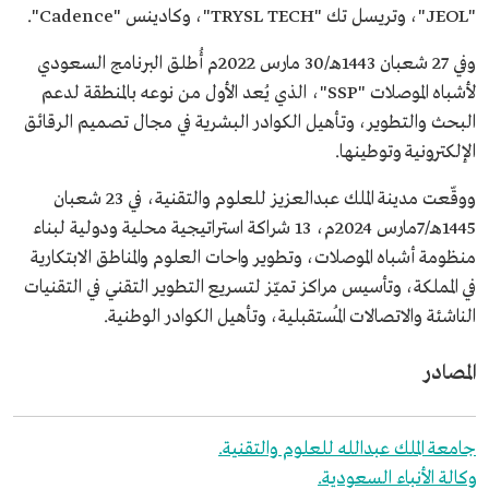
"JEOL"، وتريسل تك "TRYSL TECH"، وكادينس "Cadence".
وفي 27 شعبان 1443هـ/30 مارس 2022م أُطلق البرنامج السعودي
لأشباه الموصلات "SSP"، الذي يُعد الأول من نوعه بالمنطقة لدعم
البحث والتطوير، وتأهيل الكوادر البشرية في مجال تصميم الرقائق
الإلكترونية وتوطينها.
ووقّعت مدينة الملك عبدالعزيز للعلوم والتقنية، في 23 شعبان
1445هـ/7مارس 2024م، 13 شراكة استراتيجية محلية ودولية لبناء
منظومة أشباه الموصلات، وتطوير واحات العلوم والمناطق الابتكارية
في المملكة، وتأسيس مراكز تميّز لتسريع التطوير التقني في التقنيات
الناشئة والاتصالات المُستقبلية، وتأهيل الكوادر الوطنية.
المصادر
جامعة الملك عبدالله للعلوم والتقنية.
وكالة الأنباء السعودية.