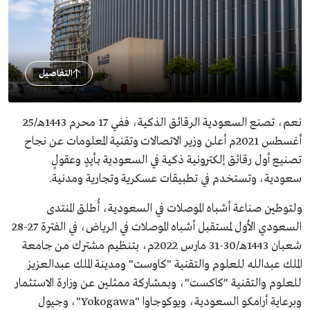
التفاصيل
نعم، تصنع السعودية الرقائق الذكية، ففي 17 محرم 1443هـ/25
أغسطس 2021م أعلن وزير الاتصالات وتقنية المعلومات عن نجاح
تصنيع أول رقائق إلكترونية ذكية في السعودية بأيدٍ وعقولٍ
سعودية، وتستخدم في تطبيقات عسكرية وتجارية ومدنية.
ولتوطين صناعة أشباه الموصلات في السعودية، أُطلق المنتدى
السعودي الأول لمستقبل أشباه الموصلات في الرياض، في الفترة 27-28
شعبان 1443هـ/30-31 مارس 2022م، بتنظيم مشترك من جامعة
الملك عبدالله للعلوم والتقنية "كاوست" ومدينة الملك عبدالعزيز
للعلوم والتقنية "كاكست"، وبمشاركة ممثلين عن وزارة الاستثمار
وبرعاية أرامكو السعودية، ويوكوجاوا "Yokogawa"، وجيول