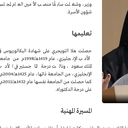
وزير، وشغلت سابقًا منصب الأمين العام لمجل
شؤون الأسرة.
تعليمها
حصلت هلا التويجري على شهادة البكالوريوس ف
الأدب الإنجليزي، عام 1419هـ/1998م من جا
الملك سعود، ونالت درجة الماجستير في الأدب
الإنجليزي، من الجامعة ذاته
كما حصلت من الجامعة نفسه
على درجة الدكتوراه.
المسيرة المهنية