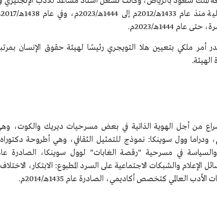
ة الملك سعود بالرياض، وكانت تشغل أستاذ مساعد للأدب الإنجليزي ف
كلية الآداب، التي تول
 جامعة الملك
م 1444هـ/2023م.
امعة الملك
ر 1444هـ/ 22 سبتمبر 2022م، صدر أمر ملكي بتعيين هلا التويجري رئيسًا لهيئة حقوق الإنسان بمرتب
20م.
 الهيئة.
 بعض
ية "رقصة
صراع من أجل الهوية الذاتية في بعض مسرحيات ديريك والكوت، وه
روحة ماجستير، صدرت عام 1425هـ/2004م، ودراما وول سوينكا: نموذج للتمثيل الثقافي، وهي أطروحة دكتوراه
 وعلم الكونيات والسياسة في مسرحية "رقصة الغابات" لوول سوينكا، الصادرة عا
أثير وسائل الإعلام والشبكات الاجتماعية على السرد المطبوع: الابتكار، الاختلاف