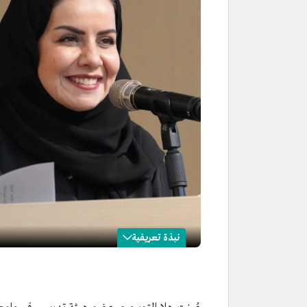
نبذة تعريفية
هلا التويجري
الاسم:
هلا التويجري.