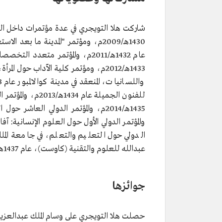
شاركت هلا التويجري في عدة مؤتمرات داخل السع
1430هـ/2009م، ومؤتمر "المدينة ما بع
عام 1432هـ/2011م، والمؤتمر متع
للفنون الجميلة عا
عبدالله للعلوم والتقنية (كاوست)، عام 1437هـ/ 2016م.
جوائزها
حصلت هلا التويجري على وسام الملك عبدالعزيز من الدرجة