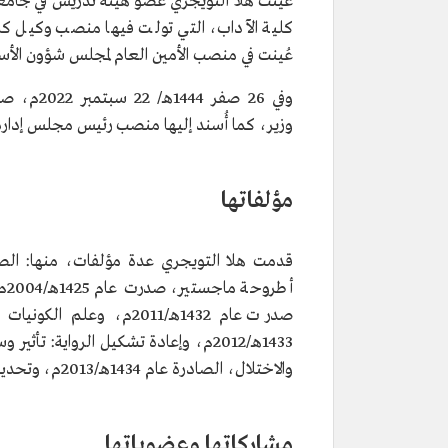
عُينت هلا التويجري عضو هيئة تدريس في جامع
المنصب الحالي:
رئيس هيئة حقوق الإنسان.
المؤهلات العلمية:
بكالوريوس في الأدب الإنجليزي من
عُينت في منصب الأمين العام لمجلس شؤون الأسرة، حتى عا
سعود، عام 1998م.
ماجستير في الأدب الإنجليزي من ج
وفي 26 صف
سعود، عام 2004م.
دكتوراه من جامعة الملك سعود، عام 11
وزير، كما أُسند إليها منصب رئيس مجلس إدارة
من المؤلفات:
الصراع من أجل الهوية الذاتية في
مسرحيات ديريك والكوت.
علم الكونيات والسياسة في مسرح
مؤلفاتها
الغابات" لوول سوينك.
قدمت هلا التويجري عدة مؤلفات، منها: ال
أط
صدرت عام 1432هـ/2011م،
1433هـ/2012م، وإعادة تشكيل الرواية: ت
والاختلال، الصادرة عام 1434هـ/2013م، وتحديات الأدب العالمي كتخصص أكاديمي، الصادرة عام 1435هـ/2014م.
مشاركاتها وعضوياتها