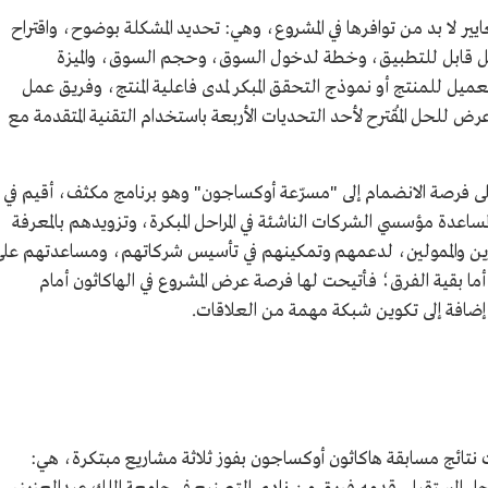
ر لا بد من توافرها في المشروع، وهي: تحديد المشكلة بوضوح، واقتراح
ل قابل للتطبيق، وخطة لدخول السوق، وحجم السوق، والميزة
يل للمنتج أو نموذج التحقق المبكر لمدى فاعلية المنتج، وفريق عمل
 عرض للحل المُقترح لأحد التحديات الأربعة باستخدام التقنية المتقدمة مع
 فرصة الانضمام إلى "مسرّعة أوكساجون" وهو برنامج مكثف، أقيم في
ر 12 أسبوعًا، وصمم لمساعدة مؤسسي الشركات الناشئة في المراحل المبكرة، وتزويدهم بالمعرفة
تثمرين والممولين، لدعمهم وتمكينهم في تأسيس شركاتهم، ومساعدتهم عل
أما بقية الفرق؛ فأتيحت لها فرصة عرض المشروع في الهاكاثون أمام
، إضافة إلى تكوين شبكة مهمة من العلاقات.
أول 1444هـ/9 أكتوبر 2022م، أعلنت نتائج مسابقة هاكاثون أوكساجون بفوز ثلاثة مشاريع مبتكرة، هي: