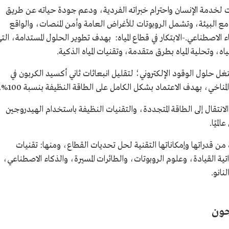
ات لخدمة الإنسان واحترام خبراته الفردية، ودعم جودة حياته عن طريق
 البيئة، وتشمل الروبوتات للأغراض العامة وأمن المنصات، والواقع
ء الاصطناعي.-الابتكار في قطاع المياه: بهدف تطوير الحلول المستدامة، الت
اه، وتحلية المياه بطرق متقدمة، وتقنيات المياه الذكية.
غل حلول الوقود الإلكتروني؛ لتقليل انبعاثات ثاني أكسيد الكربون في
مناخي، بهدف الاعتماد بشكل الكامل على الطاقة النظيفة بنسبة 100%.
الانتقال إلى الطاقة المتجددة، والتقنيات النظيفة باستخدام الهيدروجين
ميًا.
ن قدراتها وإمكاناتها التقنية لحل تحديات القطاع، ومنها: تقنيات
اتية القيادة، وعلوم الروبوتات، والطائرات المسيرة، والذكاء الاصطناعي،
نانو.
جون