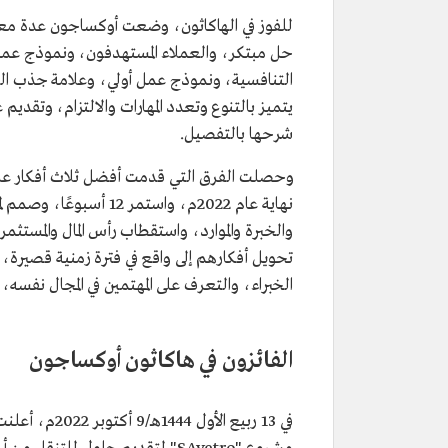
للفوز في الهاكاثون، وضعت أوكساجون عدة معايي
حل مبتكر، والعملاء المستهدفون، ونموذج عم
التنافسية، ونموذج عمل أولي، وعلامة جذب العم
يتميز بالتنوع وتعدد المهارات والالتزام، وتقديم
شرحها بالتفصيل.
وحصلت الفرق التي قدمت أفضل ثلاث أفكار على
نهاية عام 2022م، واستم
والخبرة والموارد، واستقطاب رأس المال والمس
تحويل أفكارهم إلى واقع في فترة زمنية قصيرة، 
الخبراء، والتعرف على المهتمين في المجال نفسه
الفائزون في هاكاثون أوكساجون
في 13 ربيع ال