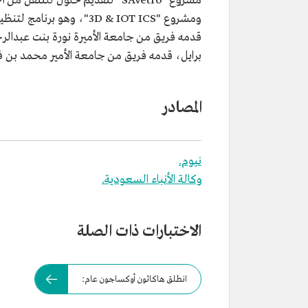
مشروع "SAvetro" لتقديم حلول لل
ومشروع "3D & IOT ICS"، وه
برايل، قدمه فريق من جامعة الأمير محمد بن ف
المصادر
نيوم.
وكالة الأنباء السعودية.
الاختبارات ذات الصلة
انطلق هاكاثون أوكساجون عام: