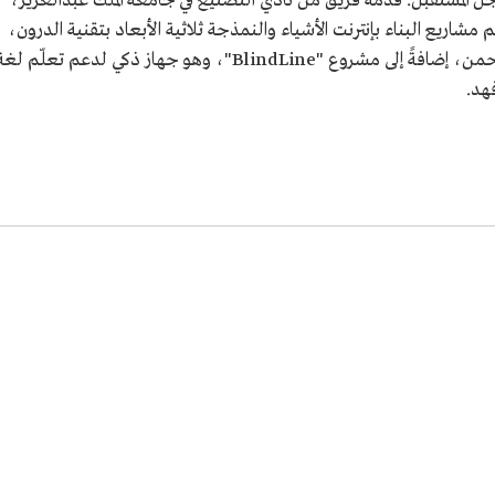
تنقل من أجل المستقبل. قدمه فريق من نادي التصنيع في جامعة الملك عبدالعزيز،
و برنامج لتنظيم مشاريع البناء بإنترنت الأشياء والنمذجة ثلاثية الأبعاد بتقنية الدرون،
قدمه فريق من جامعة الأميرة نورة بنت عبدالرحمن، إضافةً إلى مشروع "BlindLine"، وهو جهاز ذكي لدعم تعلّم لغ
هد.