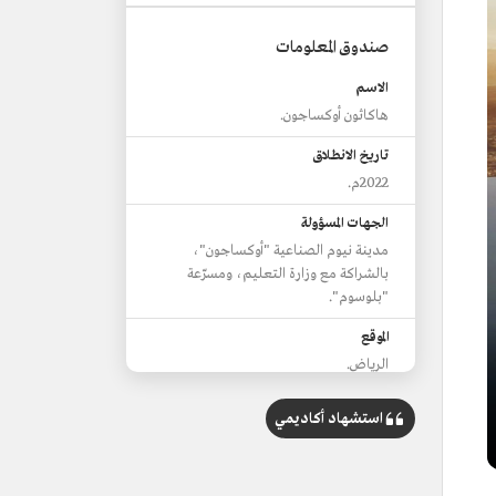
صندوق المعلومات
الاسم
هاكاثون أوكساجون.
تاريخ الانطلاق
2022م.
الجهات المسؤولة
مدينة نيوم الصناعية "أوكساجون"،
بالشراكة مع وزارة التعليم، ومسرّعة
"بلوسوم".
الموقع
الرياض.
المدة
استشهاد أكاديمي
ثلاثة أيام.
معايير التحكيم