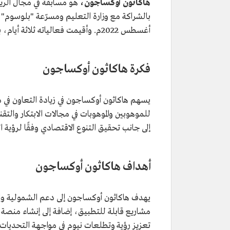
هاكاثون أوكساجون،
هو مسابقة في مجال الريا
أغسطس 2022م. وأقيمت فعالياته ثلاثة أيام، بدءًا من يوم 10 ربيع الأول 1444هـ/6 أكتوبر 2022م.
فكرة هاكاثون أوكساجون
يسهم هاكاثون أوكساجون في زيادة التعاون في
للموهوبين والموهوبات في مجالات الابتكار والتق
إلى جانب تحقيق التنوع الاقتصادي وفقًا لرؤية السع
أهداف هاكاثون أوكساجون
يهدف هاكاثون أوكساجون إلى دعم الشمولية والا
مشاريع قابلة للتطبيق، إضافة إلى إنشاء منصة ت
تعزيز رؤية وتطلعات نيوم في مواجهة التحديات ال