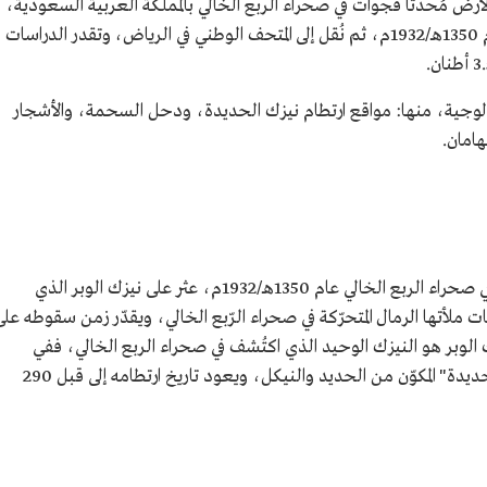
مُحدثًا فجوات في صحراء الربع الخالي بالمملكة العربية السعودية،
اكتشفه الرحالة الإنجليزي عبدالله فيلبي في عام 1350هـ/1932م، ثم نُقل إلى المتحف الوطني في الرياض، وتقدر الدراسات
يولوجية، منها: مواقع ارتطام نيزك الحديدة، ودحل السحمة، والأشجار
امان.
خلال جولات الرحالة الإنجليزي عبدالله فيلبي في صحراء الربع الخالي عام 1350هـ/1932م، عثر على نيزك الوبر الذي
تها الرمال المتحرّكة في صحراء الرّبع الخالي، ويقدّر زمن سقوطه على
نة. ولم يكن نيزك الوبر هو النيزك الوحيد الذي اكتُشف في صحراء الربع الخالي، ففي
منطقة السنام عُثر على قطع متناثرة لنيزك "الحديدة" المكوّن من الحديد والنيكل، ويعود تاريخ ارتطامه إلى قبل 290