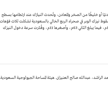
ًا أو خليطًا من الصخر والمعادن، وتُحدث النيازك عند ارتطامها بسطح
قوط نيزك الوبر في صحراء الربع الخالي بالسعودية تشكلت ثلاث فوّهات
بأحجام متفاوتة، حيث يصل قطر أحدها إلى 116م، فيما يبلغ الثاني 63م، وأصغرها 11م، وقُدّرت سرعة دخول النيزك
د الراشد، عبدالله صالح العنيزان. هيئة المساحة الجيولوجية السعودية.