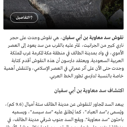
التفاصيل
نقوش سد معاوية بن أبي سفيان
، هي نقوش وجدت على حجر
ناري كبير من الجرانيت، عُثر عليه بالقرب من سد يعود إلى العصر
الأموي، في واد بمدينة الطائف في منطقة مكة المكرمة غرب المملكة
العربية السعودية. ويعتقد دارسون أن هذه النقوش أقدم كتابة
وجدت حتى الآن على أثر عمراني في العصر الإسلامي، وللنقش أهمية
خاصة بالنسبة لدارسي تطور الخط العربي.
اكتشاف سد معاوية بن أبي سفيان
يبعد السد المجاور للنقوش عن مدينة الطائف ستة أميال (9.6 كم)،
ويُسمى بـ"سد العباد"، كما يُطلق عليه "سد سيسد"، ويسميه
باحثون "سد معاوية". ويقع السد جنوب شرقي مدينة الطائف، في