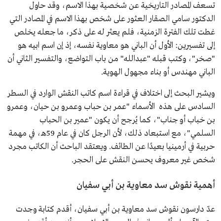
تسعف المصادر التاريخية عن شخصية بهذا الاسم، وقد حاول
الدكتور سامي الصقار العثور على شخص بهذا الاسم في المصادر التي
غطت تلك الفترة الزمنية، فلم يعثر له على ذكر، ما جعله يخلص
إلى تفسيرين: الأول أن الباني هو معاوية نفسه، إذ إن اسم ابيه هو
"صخر"، وكتب قبله "عبدالله" من باب التواضع، والتفسير الثاني أن
الباني مهندس أو بناء مجهول الهوية.
ويشير البحث إلى اختلاف في قراءة اسم كاتب النقش الوارد في السطر
السادس على هذه الأسماء "عمر بن حباب وعمرو بن حيان، وعمرو
بن خباب أو جناب"، كما يُرجح أن يكون "عمير بن الحباب
السلمي"، مع استبعاد ذلك، لأن الرجل كان في عام 59هـ، في مهمة
حربية في أرمينيا بعيدًا عن الطائف. ويعتقد الباحث أن الكاتب مجرد
شخص غير معروف يحسن النقش على الحجر.
أهمية نقوش سد معاوية بن أبي سفيان
عدّ دارسون نقوش سد معاوية بن أبي سفيان، أقدم كتابة وجدت