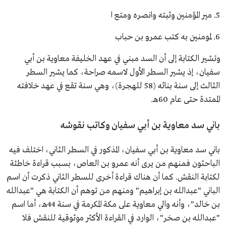
5. مير المؤمنين وثبته وانصره ومتع ا
6. لمومنين به كتب عمرو بن حباب
وتشير الكتابة إلى أن السد مبني في عهد الخليفة معاوية بن أبي
سفيان، إذ يشير السطر الأول لاسمه صراحة، كما يشير السطر
الثالث إلى سنة بنائه (58 للهجرة)، وهي سنة تقع في عهد خلافته
الممتدة حتى عام 60هـ.
باني سد معاوية بن أبي سفيان وكاتب نقوشه
باني سد معاوية بن أبي سفيان، المذكور في السطر الثاني، اختلف فيه
الباحثون فمنهم من يرى أنه عمرو بن العاص، بسبب قراءة خاطئة
لكتابة النقش. كما أن هناك قراءة أخرى للسطر الثاني ذكرت أن اسم
الباني "عبدالله بن إبراهيم" ومنهم من توهم أن الكتابة هي "عبدالله
بن خالد"، وأنه والي معاوية على مكة المكرمة في سنة 44هـ، أما اسم
"عبدالله بن صخر"، الوارد في القراءة الأكثر موثوقية للنقش فلا