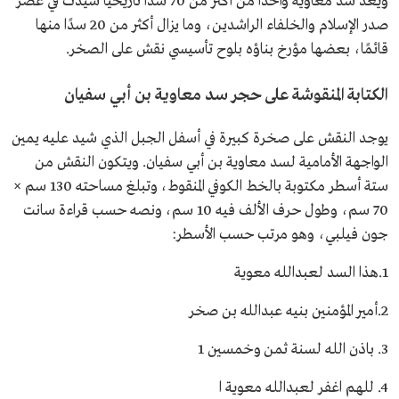
ويعد سد معاوية واحدًا من أكثر من 70 سدًا تاريخيًا شُيدت في عصر
صدر الإسلام والخلفاء الراشدين، وما يزال أكثر من 20 سدًا منها
قائمًا، بعضها مؤرخ بناؤه بلوح تأسيسي نقش على الصخر.
الكتابة المنقوشة على حجر سد معاوية بن أبي سفيان
يوجد النقش على صخرة كبيرة في أسفل الجبل الذي شيد عليه يمين
الواجهة الأمامية لسد معاوية بن أبي سفيان. ويتكون النقش من
ستة أسطر مكتوبة بالخط الكوفي المنقوط، وتبلغ مساحته 130 سم ×
70 سم، وطول حرف الألف فيه 10 سم، ونصه حسب قراءة سانت
جون فيلبي، وهو مرتب حسب الأسطر:
1.هذا السد لعبدالله معوية
2.أمير المؤمنين بنيه عبدالله بن صخر
3. باذن الله لسنة ثمن وخمسين 1
4. للهم اغفر لعبدالله معوية ا