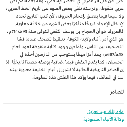
حتى الآن على أثر عمراني في العصر الإسلامي، وأنه يعد أقدم نص
عربي منقوط، ودراسته تلقي بعض الضوء على تاريخ الخط العربي،
ولا سيما فيما يتعلق بإعجام الحروف، لأن كتب التاريخ تحدد
لإدخال الإعجام تاريخًا متأخرًا بعض الشيء عن خلافة معاوية.
فالمعروف هو أن الحجاج بن يوسف الثقفي المتوفى سنة 95هـ/714م،
هو الذي أمر ـ أثناء ولايته الكوفة ـ بتنقيط المصحف عندما فشا
التصحيف بين الناس، ولذا فإن وجود كتابة منقوطة تعود لعام
58هـ/687م، يعد أمرًا مهمًّا يستوجب من الدارسين أخذه في
الحسبان، كما يقدم النقش قيمة إضافية بوصفه مصدرًا تاريخيًّا، إذ
إن المصادر التاريخية الحالية لا تشير إلى قيام الخليفة معاوية ببناء
سد في الطائف، فيما يؤكد هذا النقش هذه المعلومة.
المصادر
دارة الملك عبدالعزيز.
وكالة الأنباء السعودية.