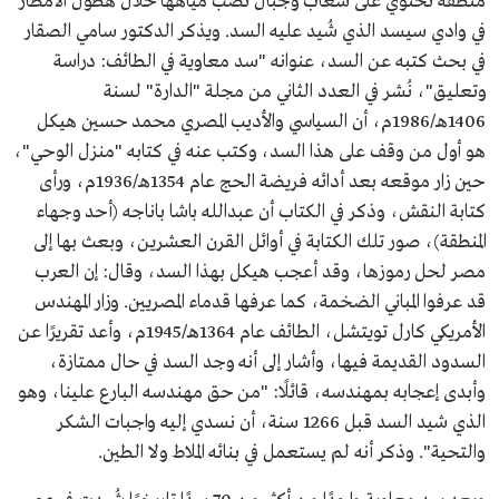
منطقة تحتوي على شعاب وجبال تصب مياهها خلال هطول الأمطار
في وادي سيسد الذي شُيد عليه السد. ويذكر الدكتور سامي الصقار
في بحث كتبه عن السد، عنوانه "سد معاوية في الطائف: دراسة
وتعليق"، نُشر في العدد الثاني من مجلة "الدارة" لسنة
1406هـ/1986م، أن السياسي والأديب المصري محمد حسين هيكل
هو أول من وقف على هذا السد، وكتب عنه في كتابه "منزل الوحي"،
حين زار موقعه بعد أدائه فريضة الحج عام 1354هـ/1936م، ورأى
كتابة النقش، وذكر في الكتاب أن عبدالله باشا باناجه (أحد وجهاء
المنطقة)، صور تلك الكتابة في أوائل القرن العشرين، وبعث بها إلى
مصر لحل رموزها، وقد أعجب هيكل بهذا السد، وقال: إن العرب
قد عرفوا المباني الضخمة، كما عرفها قدماء المصريين. وزار المهندس
الأمريكي كارل تويتشل، الطائف عام 1364هـ/1945م، وأعد تقريرًا عن
السدود القديمة فيها، وأشار إلى أنه وجد السد في حال ممتازة،
وأبدى إعجابه بمهندسه، قائلًا: "من حق مهندسه البارع علينا، وهو
الذي شيد السد قبل 1266 سنة، أن نسدي إليه واجبات الشكر
والتحية". وذكر أنه لم يستعمل في بنائه الملاط ولا الطين.