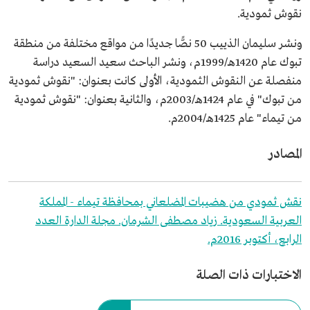
نقوش ثمودية.
ونشر سليمان الذييب 50 نصًّا جديدًا من مواقع مختلفة من منطقة
تبوك عام 1420هـ/1999م، ونشر الباحث سعيد السعيد دراسة
منفصلة عن النقوش الثمودية، الأولى كانت بعنوان: "نقوش ثمودية
من تبوك" في عام 1424هـ/2003م، والثانية بعنوان: "نقوش ثمودية
من تيماء" عام 1425هـ/2004م.
المصادر
نقش ثمودي من هضيبات المضلعاني بمحافظة تيماء - المملكة
العربية السعودية. زياد مصطفى الشرمان. مجلة الدارة العدد
الرابع، أكتوبر 2016م.
الاختبارات ذات الصلة