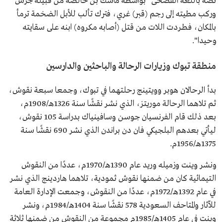
نصه باللغة الفصحى "بواسطة ماسك بن خالصة من قبيلة جرس
وركب مطيته إلى رجم (قبر) غري، فترك تألب للأبل الضخمة ترمأ
بالمكان، فطـردت اللات من قتل (أصابه مكروه) ابنه عـلى سقايته
وحيدا".
منطقة تبوك وزيارات الرحالة والباحثين والدارسين
بدأ الرحالان هوبر وويتينج رحلتهما في تبوك، وجمعا سبعة نقوش،
ثم تلاهما الرحالة موريتز، الذي نشر نقشًا سنة 1326هـ/1908م،
بعد ذلك قام الفرنسيان جوسن وسافينياك بدراسة 105 نقوش،
ليأتي بعدهم البلجيكي فان دن براندن الذي نشر 690 نقشًا سنة
1375هـ/1956م.
ونشر وينت وزميله وريد عام 1390هـ/1970م، عددًا من النقوش
التيمائية كان من ضمنها نقوش ثمودية، تلاهما هاردينج الذي نشر
في عام 1392هـ/1972م، عددًا من النقوش، وجمعت الإدارة العامة
للآثار والمتاحف السعودية 578 نقشًا سنة 1404هـ/1984م، ونشر
وينت في عام 1405هـ/1985م مجموعة من النقوش من ضمنها ثلاثة