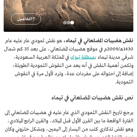
التفاصيل
نقش هضيبات المضلعاني في تيماء،
هو
نقش ثمودي عثر عليه عام
1430هـ/2009م في موقع هضيبات المضلعاني، على بعد 35 كم شمال
شرقي مدينة تيماء
بمنطقة تبوك
في المملكة العربية السعودية،
وتكمن أهمية النقش في أنه يعد من النقوش الثمودية الطويلة،
إضافة إلى احتوائه على مفردات عدة، وترد لأول مرة في النقوش
الثمودية.
نص نقش هضيبات المضلعاني في تيماء
يرجع تاريخ النقش الثمودي الذي عثر عليه في هضيبات المضلعاني إلى
الفترة الواقعة ما بين القرن الأول قبل الميلاد، والقرن الرابع الميلادي،
وهو نقش تذكاري كتب من اليسار إلى اليمين، وبشكل حلزوني وكان