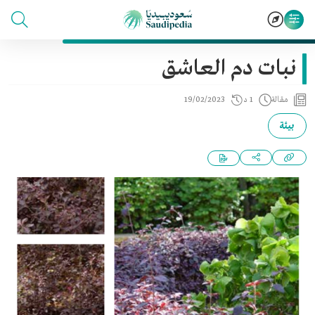
نبات دم العاشق
مقالة
1 د
19/02/2023
بيئة