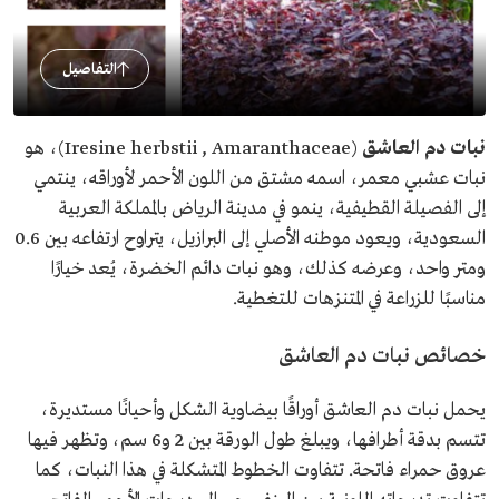
التفاصيل
نبات دم العاشق
(Iresine herbstii , Amaranthaceae)، هو
نبات عشبي معمر، اسمه مشتق من اللون الأحمر لأوراقه، ينتمي
إلى الفصيلة القطيفية، ينمو في مدينة الرياض بالمملكة العربية
السعودية، ويعود موطنه الأصلي إلى البرازيل، يتراوح ارتفاعه بين 0.6
ومتر واحد، وعرضه كذلك، وهو نبات دائم الخضرة، يُعد خيارًا
مناسبًا للزراعة في المتنزهات للتغطية.
خصائص نبات دم العاشق
يحمل نبات دم العاشق أوراقًا بيضاوية الشكل وأحيانًا مستديرة،
تتسم بدقة أطرافها، ويبلغ طول الورقة بين 2 و6 سم، وتظهر فيها
عروق حمراء فاتحة. تتفاوت الخطوط المتشكلة في هذا النبات، كما