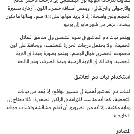
تتفاوت تدرجاته اللونية بين البنفسجي إلى درجات الأحمر الفاتح
والأرجواني والبرتقالي، وبعض أصنافه خضراء اللون، أزهاره صغيرة
الحجم وغير واضحة؛ إذ لا يزيد طولها على 0.2 سم، وغالبًا ما تكون
بيضاء، تزهر من شهر مايو إلى يونيو.
وينمو نبات دم العاشق في ضوء الشمس وفي مناطق الظلال
الخفيفة، ولا يحتمل درجات الحرارة المنخفضة، ويحافظ على لون
مجموعه الخضري طوال الموسم، وينمو بصورة جيدة في التربة
الخصبة، وكذلك في التربة الرملية جيدة الصرف، وغير المالحة.
استخدام نبات دم العاشق
لنبات دم العاشق أهمية في تنسيق المواقع، إذ يُعد من نباتات
التغطية، كما أنه مناسب للزراعة في المراكن الصغيرة، فلا يحتاج إلى
رعاية مكثفة، إلا أنه من الضروري أن تُقلم حشائشه وتشذب حوافه
الخارجية.
المصادر