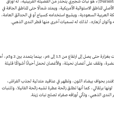
،
هو نبات شُجيري ينحدر من الفصيلة الفربينية، له أوراق
لي المناطق الاستوائية الأمريكية، ويمتد شمالًا حتى المناطق الجافة في
مملكة العربية السعودية، ويشيع استخدامه كسياج أو في الحدائق العامة،
ه وألوان أزهاره، لذلك له تسميات أخرى منها قطر الندى الذهبي.
يعد نبات توت الحمام سريع النمو نسبيًّا، وينبت بغزارة حتى يصل إلى ارتفاع من 1.5 إلى 6م، بينما يتم
ضرة، وتقف على أغصان نحيلة، والأغصان تحمل أحيانًا أشواكًا قليلة
اللافندر بحواف بيضاء اللون، وتظهر في عناقيد متدلية لجذب الفراش،
نها برتقالي، كما أنها تطلق رائحة عطرة تشبه رائحة الفانيلا، وللنبات
الندى الذهبي، وتأتي أوراقه صفراء تصلح نبات زينة.