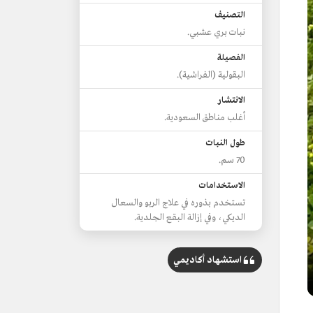
التصنيف
نبات بري عشبي.
الفصيلة
البقولية (الفراشية).
الانتشار
أغلب مناطق السعودية.
طول النبات
70 سم.
الاستخدامات
تستخدم بذوره في علاج الربو والسعال
الديكي، وفي إزالة البقع الجلدية.
استشهاد أكاديمي