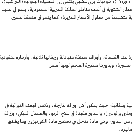
،
هو نبات بري عشبي ينتمي إلى الفصيلة البقولية (الفراشية)،
مطار الشتوية في أغلب مناطق المملكة العربية السعودية، ينمو في عديد
تربة متشبعة من هطول الأمطار الغزيرة، كما ينمو في منطقة عسير.
70 سم، وفروعه غزيرة عند القاعدة، وأوراقه معنقة متبادلة وريقاتها ثلاثية، وأزهاره عنقودية
صغيرة، وبذورها صغيرة الحجم لونها أصفر.
جية وغذائية، حيث يمكن أكل أوراقه طازجة، وتكمن قيمته الدوائية في
لين والولين)، والبذور مفيدة في علاج الربو، والسعال الديكي، وإزالة
من البذور، وهي مادة تدخل في تحضير مادة الكورتيزون وما يشتق
اتيزم.