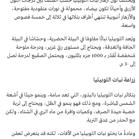
ويختلف لون أزهار نبات اللوبيليا حسب الصنف بين درجات اللون
الأزرق وأحيانًا تكون بيضاء، محمولة في نورات عنقودية مفتوحة،
والأزهار أنبوبية تنتهي أطراف بتلاتها في ثلاثة إلى خمسة فصوص
واسعة.
ويُعد اللوبيليا نباتًا مقاومًا في البيئة الحضرية، وحسّاسًا في البيئة
الجافة والغدِقة، ويحتاج إلى مستوى ريّ غزير، ودرجة ملوحة
مُنخفضة تُقدّر بـ 1000 جزء بالمليون، ويحتمل الصقيع لدرجة تصل
إلى -3 م.
زراعة نبات اللوبيليا
يتكاثر نبات اللوبيليا بالبذور، التي تعد سامة، وينمو جيدًا في أشعة
الشمس المباشرة، ومع ذلك فهو ينمو في الظل، ويحتاج إلى تربة
خصبة جيدة الصرف، وكميات وافرة من ماء الري في الشتاء، ولكن
مع الحذر من غدق التربة.
وعادةً ما يخلو نبات اللوبيليا من الآفات، لكنه قد يتعرض لعفن