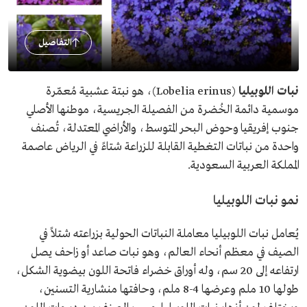
التفاصيل
نبات اللوبيليا
(Lobelia erinus)، هو نبتة عشبية مُعمّرة
موسمية دائمة الخُضرة من الفصيلة الجريسية، موطنها الأصلي
جنوب إفريقيا وحوض البحر المتوسط، والأراضي المعتدلة، تُصنف
واحدة من نباتات التغطية القابلة للزراعة شتاءً في الرياض عاصمة
المملكة العربية السعودية.
نمو نبات اللوبيليا
يُعامل نبات اللوبيليا معاملة النباتات الحولية بزراعته شتلاً في
الصيف في معظم أنحاء العالم، وهو نبات صاعد أو زاحف يصل
ارتفاعه إلى 20 سم، وله أوراق خضراء فاتحة اللون بيضوية الشكل،
طولها 10 ملم وعرضها 4-8 ملم، وحافتها منشارية التسنين،