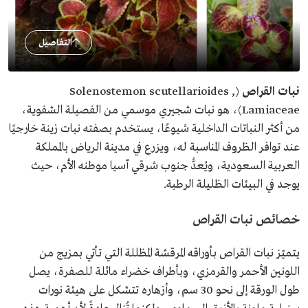
التفاصيل
نبات القراص
(Solenostemon scutellarioides ,
Lamiaceae)، هو نبات شجيري موسمي من الفصيلة الشفوية،
من أكثر النباتات الداخلية شيوعًا، يستخدم بصفته نبات زينة خارجيًا
عند توافر الظروف المناسبة له، ويزرع في مدينة الرياض بالمملكة
العربية السعودية، ويُعدُّ جنوب شرقي آسيا موطنه الأم، حيث
يوجد في البيئات الظليلة الرطبة.
خصائص نبات القراص
يتميّز نبات القراص بأوراقه المرقشة المظللة التي تأتي بمزيج من
اللونين الأحمر والقرمزي، وبأطراف خضراء مائلة للصفرة، يصل
طول الورقة إلى نحو 30 سم، وأزهاره تتشكل على هيئة نورات