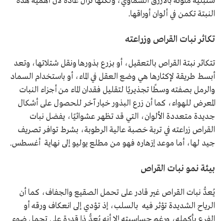
سنبلية ملونة بالأزرق السماوي، ولكنها تُزال عادةً لأن أهمية هذه
النبتة تكمن في ألوان أوراقها.
تكاثر نبات القراص وزراعته
تتكاثر نبتة القراص بالتعقيل، أو بزرع بذورها ونقل شتلاتها، وتعد
أبسط طريقة لإكثارها هي وضع العقل في الماء، أو باستخدام السماد
والرمل بصفته وسطًا تجذيريًا لتقليل فقدان الماء من أجزاء النبات
المعرض للهواء، كما أن زرع البذور خيار آخر للحصول على أشكال
جديدة متعددة الألوان، التي قد تظهر عشوائيًا، يفضل نبات
القراص زراعته في تربة خصبة عالية الرطوبة، بشرط توافر تصريف
جيد لها، أما موعد إزهاره فهو من مطلع يوليو إلى نهاية أغسطس.
بيئة نمو نبات القراص
يُعدُّ نبات القراص غير قادر على تحمل الصقيع والجفاف، كما أن
الرياح الشديدة تؤثر فيه بالسلب، إذ تؤدي إلى انعكاف ورقه أو
الفرع بأكمله، ورغم حساسيته إلا أنه يُعدُّ ذا قدرة على تحمل ضوء