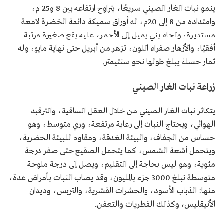
ينمو نبات الغار الصيني سريعًا، يتراوح ارتفاعه بين 8 و25 م،
وامتداده من 8 إلى 20م، له أوراق سميكة دائمة الخضرة لامعة
مستديرة، ولحاء بني يميل إلى الأحمر، عليه بقع صغيرة مرتبة
أفقيًا، والأزهار صفراء اللون، تزهر من أبريل حتى نهاية مايو، وله
ثمار حسلة يبلغ طولها نحو سنتيمتر.
زراعة نبات الغار الصيني
يتكاثر نبات الغار الصيني من خلال العقل الساقية، والترقيد
الهوائي، ويحتاج النبات إلى رعاية مرتفعة، وري متوسط، وهو
حساس من الجفاف، والبيئة الغدقة، ومقاوم للبيئة الحضرية،
ويتحمل أشعة الشمس، كما يتحمل الصقيع حتى صفر درجة
مئوية، وهو ليس بحاجة إلى التقليم، ويصل إلى درجة ملوحة
متوسطة تبلغ 3000 جزء بالمليون، وقد يصاب النبات بأمراض عدة،
منها: الذباب الأسود، والحشرات القشرية، والتربس، وديدان
الأنيقليس، وكذلك الفطريات والتعفن.