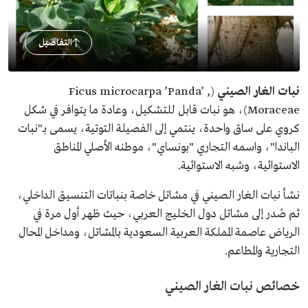
التفاصيل
نبات الغار الصيني
(Ficus microcarpa ’Panda’ ,
Moraceae)، هو نبات قابل للتشكيل، وعادة ما يتوافر في شكل
كروي على ساق واحدة، ينتمي إلى الفصيلة التوتية، يسمى بـ"نبات
الباندا"، واسمه التجاري "بونساي"، موطنه الأصلي المناطق
الاستوائية، وشبه الاستوائية.
نشأ نبات الغار الصيني في مشاتل خاصة بنباتات التنسيق الداخلي،
ثم صُدر إلى مشاتل دول الخليج العربي، حيث ظهر أول مرة في
الرياض عاصمة المملكة العربية السعودية بالمشاتل، ومداخل المحال
التجارية والمطاعم.
خصائص نبات الغار الصيني