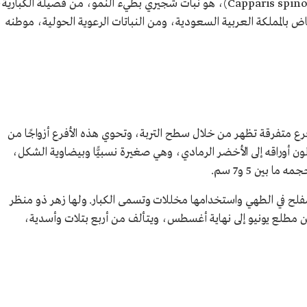
(Capparis spinosa , Capparaceae)، هو نبات شجيري بطيء النمو، من فصيلة الكبارية
الرياض بالمملكة العربية السعودية، ومن النباتات الرعوية الحولية، موطنه
نبات الشفلح ما بين 1 و4 م، وله أفرع متفرقة تظهر من خلال سطح التربة، وتحوي هذه الأفرع أزواجًا من
لون أوراقه إلى الأخضر الرمادي، وهي صغيرة نسبيًّا وبيضاوية الشكل،
شفلح في الطهي واستخدامها مخللات وتسمى الكبار. ولها زهر ذو منظر
 من مطلع يونيو إلى نهاية أغسطس، ويتألف من أربع بتلات وأسدية،