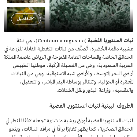
التفاصيل
نبات السنتوريا الفضية
(Centaurea ragusina)، هي نبتة
عشبية دائمة الخُضرة، تُصنَّف من نباتات التغطية القابلة للزراعة في
الحدائق الخاصة والمساحات العامة المفتوحة في الرياض عاصمة المملكة
العربية السعودية، وهي من الفصيلة المُركّبة، موطنها الطبيعي
أراضي البحر المتوسط، والأراضي شبه الاستوائية، وهي من النباتات
المُعمّرة أو الحوْلية، وتتكاثر بوساطة البذر المباشر، والتعقيل،
والتقسيم، وزراعة البذور ونقل الشتلات.
الظروف البيئية لنبات السنتوريا الفضية
لنبات السنتوريا الفضية أوراق ريشية منشارية تجعله لافتًا للنظر في
الحدائق الصخرية، كما يظهر تغايرًا براقًا في مراقد النباتات، وينمو