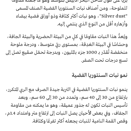
بريًا على طول ساحل البحر الأبيض المتوسط وهو ما جعله مقاومًا
للملوحة، ومن أصناف نبات السنتوريا الفضية الصنف المسمى
"Silver dust"، وهو نبات أكثر كثافة وذو أوراق فضية بيضاء
وأزهاره أقل من النوع الذي ينتمي إليه.
ويُعدُّ هذا النبات مقاومًا في كلٍ من البيئة الحضرية والبيئة الجافة،
وحسّاسًا في البيئة الغدِقة، بمستوى ريّ متوسط، ودرجة ملوحة
منخفضة تُقدّر بـ 1000 جزء بالمليون، وبدرجة تحمّل صقيع تصل إلى
تسع درجات تحت الصفر.
نمو نبات السنتوريا الفضية
ينمو نبات السنتوريا الفضية في التربة جيدة الصرف مع الري المتكرر،
بارتفاع من 30 إلى 40 سم، وتمدد من 30 إلى 60 سم، وبعد
تأسيس النبات تكون له جذور عميقة، وهو ما يمكنه من مقاومة
الجفاف، وفي بعض الأحيان يصل النبات إلى ارتفاع متر وامتداد 1.4م،
وقص القمة النامية للنبات يجعله أكثر تفرعًا وكثافة.