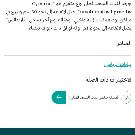
يوجد لنبات السعد المظلي نوع متقزم هو "Cyperius
involucratus f gracilis" يصل ارتفاعه إلى نحو 30 سم ويزرع في
مراكن بوصفه نبات زينة داخلي، وهناك نوع آخر يسمى "فاريقاتس"
يصل ارتفاعه إلى نحو 1.2م، وله أوراق ذات حواف بيضاء.
المصادر
نباتات الرياض.
الاختبارات ذات الصلة
إلى أي فصيلة ينتمي نبات السعد المظلي؟