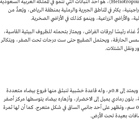
(Heliotropium crispum , Boraginaceae)، هو أحد النباتات التي تنمو في المملكة العربية السعودي
نية، يكثر في المناطق الجيرية والرملية بمنطقة الرياض، ويُعدُّ من
ية، والأراضي الزراعية، وينمو كذلك في الأراضي الصخرية.
 غذاء رئيسًا ليرقات الفراش، ويمتاز بتحمله للظروف البيئية القاسية،
الشمس الحارقة، ويحتمل الصقيع حتى ست درجات تحت الصفر، ويتكاثر
ر ونقل الشتلات.
ينمو نبات الرمرام ويصل ارتفاعه إلى نحو 0.5م، ويمتد إلى 0.8م، وله قاعدة خشبية تنبثق منها فروع بيضاء متعددة
ون رمادي يميل إلى الاخضرار، وأزهاره بيضاء يتوسطها مركز أصفر
اللون، تظهر في شهري مارس وأبريل، بحجم 0.3 سم، وتظهر على أحد جانبي الساق في شكل متعرج. كما أن لها ثمرة