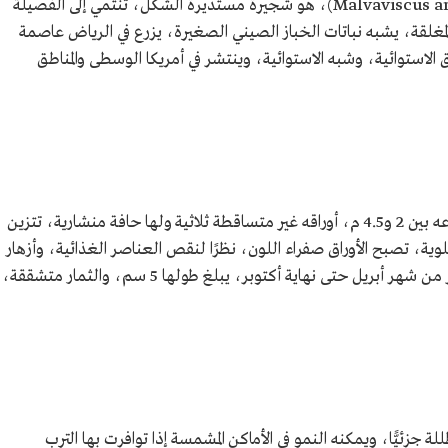
(Malvaviscus arboreus, Malvaceae)، هو شجيرة مستديرة الشكل، تنتمي إلى الفصيلة
المغلقة، يشبه نباتات الخباز الصيني الصغيرة، يزرع في الرياض عاصمة
ق الاستوائية، وشبه الاستوائية، وينتشر في أمريكا الوسطى والمناطق
ينمو نبات الخباز الشمعي سريعًا، ويتراوح ارتفاعه بين 2 و4.5 م، أوراقه غير متساقطة ثلاثية ولها حافة منشارية، تتزين
لوية، تصبح الأوراق صفراء اللون، نظرًا لنقص العناصر الغذائية، وأزهار
نبات الخباز الشمعي أنبوبية حمراء اللون، تزهر من شهر أبريل حتى نهاية أكتوبر، يبلغ طولها 5 سم، والثمار متشققة،
ة جزئيًّا، ويمكنه النمو في الأماكن المشمسة إذا توافرت بها الترب