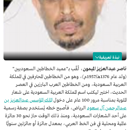
نبذة تعريفية
ناصر الميمون
ناصر عبدالعزيز الميمون
، لُقّب بـ"عميد الخطاطين السعوديين"
(ولد عام 1376هـ/1957م)، وهو من الخطاطين المحترفين في المملكة
الاسم
ناصر الميمون.
العربية السعودية، ومن الخطاطين العرب البارزين في العصر
تاريخ الميلاد
1376هـ/1957م.
الحديث، اختير ليكتب اسم المملكة العربية السعودية على شعار
مكان الميلاد
مدينة الرياض.
المئوية بمناسبة مرور 100 عام على دخول
الملك المؤسس عبدالعزيز بن
المجال المهني
خطاط.
عبدالرحمن آل سعود
الرياض، فأصبح خطه يُستخدم بصفة رسمية
اللقب
عميد الخطاطين السعوديين.
على أحد الشعارات السعودية، ومنذ ذلك الوقت حاز نحو 30 جائزة
عالمية ومحلية في فن الخط العربي، بمعدل جائزة أو جائزتين سنويًّا