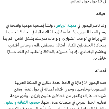
في 10 دول حول العالم.
حياته
ولد ناصر الميمون في
مدينة الرياض
، ونشأ بُصحبة موهبة واضحة في
رسم الخط العربي، إذ بدأ منذ المرحلة الابتدائية في محاكاة الخطوط
التي يراها في لوحات الشوارع، ولوحات مدرسته بشكل خاص، ثم بدأ
بمحاكاة الخطاطين الكبار، أمثال: مصطفى راقم، وسامي أفندي،
وهاشم البغدادي، إذ بدأ مسيرته بالمحاكاة والتقليد ثم اتخذ مسارًا
خاصًّا به.
أعماله
قدم الميمون 25 إجازة في الخط لعدة فنانين في المملكة العربية
السعودية وخارجها، وجرى اقتناء أعماله في دول عدة، ومُنح
شهادات اعتراف وتقدير من خطاطين عالميين بارزين، وأدى مهمة
تعليم الخط العربي في منصات عدة، منها:
جمعية الثقافة والفنون