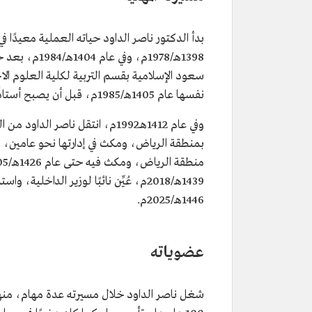
المنصب الحالي
نائب وزير الحرس الوطني في السع
المؤهلات العلمية
بكالوريوس من كلية الشريعة في جا
بدأ الدكتور ناصر الداود حياته العملية معيدًا 
محمد بن سعود الإسلامية.
ماجستير ودكتوراه في تخصص من
1398هـ/1978م
التدريس بمجال التربية من الولايات
سعود الإسلامية بقسم التربية لكلية العلوم الا
الأمريكية.
نفسها عام 1405هـ/1985م، قبل أن يصبح أستاذًا مشاركًا بقسم التربية، ثم عميدًا للكلية عام 1409هـ/1989م.
مناصب سابقة
نائب وزير الداخلية.
وفي عام 1412هـ1992م، انتقل ناص
مدير التعليم بمنطقة الرياض.
بمنطقة الرياض، ومكث في إدارتها نحو عامين، لين
مدير عام المكتب الخاص لأمير منط
وكيل إمارة منطقة الرياض.
منطقة الرياض، ومكث فيه حتى عام 1426هـ/2005م، إذ عين بعد ذلك وكيلًا ل
1439هـ/2018م، عُيِّن نائبًا لوزير الداخ
1446هـ/2025م.
عضوياته
شغل ناصر الداود خلال مسيرته عدة مهام، منها: ت