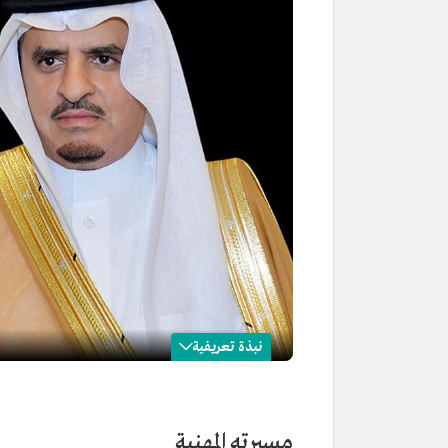
نبذة تعريفية
ناصر الداود
الاسم
ناصر الداود.
مسيرته المهنية