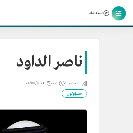
استكشف
ناصر الداود
شخصيات
2 د
24/08/2021
مسؤولون