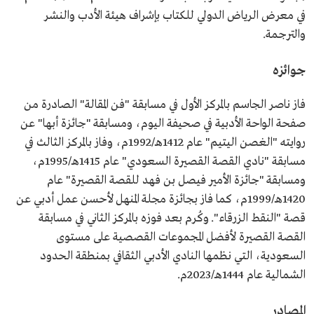
في معرض الرياض الدولي للكتاب بإشراف هيئة الأدب والنشر
والترجمة.
جوائزه
فاز ناصر الجاسم بالمركز الأول في مسابقة "فن المقالة" الصادرة من
صفحة الواحة الأدبية في صحيفة اليوم، ومسابقة "جائزة أبها" عن
روايته "الغصن اليتيم" عام 1412هـ/1992م، وفاز بالمركز الثالث في
مسابقة "نادي القصة القصيرة السعودي" عام 1415هـ/1995م،
ومسابقة "جائزة الأمير فيصل بن فهد للقصة القصيرة" عام
1420هـ/1999م، كما فاز بجائزة مجلة المنهل لأحسن عمل أدبي عن
قصة "النقط الزرقاء". وكُرم بعد فوزه بالمركز الثاني في مسابقة
القصة القصيرة لأفضل المجموعات القصصية على مستوى
السعودية، التي نظمها النادي الأدبي الثقافي بمنطقة الحدود
الشمالية عام 1444هـ/2023م.
المصادر