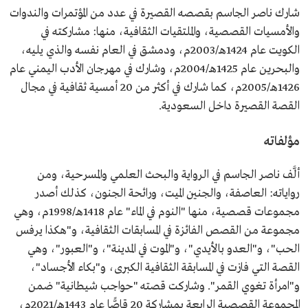
شارك ناصر الجاسم بقصصه القصيرة في عدد من المؤتمرات والندوات
والأمسيات القصصية، والملتقيات الثقافية، منها: مشاركته في
الكويت عام 1424هـ/2003م، ودمشق في العام نفسه والذي يليه،
والبحرين عام 1425هـ/2004م، وشارك في مهرجان الأدب اليمني عام
1426هـ/2005م، كما شارك في أكثر من 20 أمسية ثقافية في مجال
القصة القصيرة داخل السعودية.
مؤلفاته
ألَّف ناصر الجاسم في الرواية والبحث العلمي والمسرحية، ومن
رواياته: العاصفة، والجنين الميت، ورائحة الجنون، كذلك أصدر
مجموعات قصصية، منها "النوم في الماء" عام 1418هـ/1998م، وهي
مجموعة من القصص الفائزة في المسابقات الثقافية، و"هكذا يرفس
الحب"، و"العدو بالأيدي"، و"الموت في المدينة"، و"العبور"، وهي
القصة التي فازت في المسابقة الثقافية الكبرى، و"بكاء الأجساد"،
و"امرأة تغوي القمر". وشاركت قصته "حواجب شيطانية" ضمن
المجموعة القصصية الرابعة بمشاركة 20 قاصًّا عام 1443هـ/2021م،