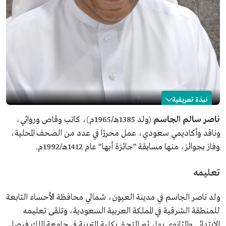
نبذة تعريفية
ناصر الجاسم
ناصر سالم الجاسم
(ولد 1385هـ/1965م)، كاتب وقاص وروائي،
وناقد وأكاديمي سعودي، عمل محررًا في عدد من الصحف المحلية،
الاسم
ناصر الجاسم.
وفاز بجوائز، منها مسابقة "جائزة أبها" عام 1412هـ/1992م.
التصنيف
كاتب وقاص وروائي وناقد أكاديمي.
تاريخ الميلاد
1965م.
تعليمه
مكان الميلاد
العيون، محافظة الأحساء.
المؤهلات العلمية
شهادة البكالوريوس في اللغة العربية من جامعة فيصل
ولد ناصر الجاسم في مدينة العيون، شمالي محافظة الأحساء التابعة
بالأحساء.
للمنطقة الشرقية في المملكة العربية السعودية، وتلقى تعليمه
درجة الماجستر في الأدب العربي الحديث من جامعة الملك
الابتدائي والثانوي بها، ثم التحق بكلية التربية في جامعة الملك فيصل
فيصل في الأحساء.