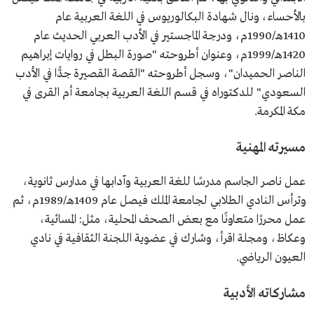
بالأحساء، ونال شهادة البكالوريوس في اللغة العربية عام
1410هـ/1990م، ودرجة الماجستير في الأدب العربي الحديث عام
1420هـ/1999م، وعنوان أطروحته "صورة البطل في روايات إبراهيم
الناصر الحميدان"، وسجل أطروحته "القصة القصيرة جدًّا في الأدب
السعودي" للدكتوراه في قسم اللغة العربية بجامعة أم القرى في
مكة المكرمة.
مسيرته المهنية
عمل ناصر الجاسم مدرسًا للغة العربية وآدابها في مدارس ثانوية،
وترأس النادي الطلابي لجامعة الملك فيصل عام 1409هـ/1989م، ثم
عمل محررًا متعاونًا مع بعض الصحف المحلية، مثل: المسائية،
وعكاظ، ومجلة اقرأ، وشارك في عضوية اللجنة الثقافية في نادي
العيون الرياضي.
مشاركاته الأدبية