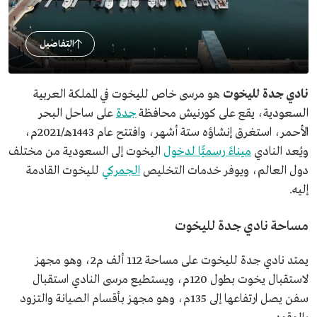
التفاصيل
نادي جدة لليخوت
هو مرسى خاص لليخوت في المملكة العربية
السعودية، يقع على كورنيش محافظة
جدة
على ساحل البحر
الأحمر، استغرق إنشاؤه ستة أشهر، وافتتح عام 1443هـ/2021م،
ويُعد النادي
ميناءً رسميًّا لدخول
اليخوت إلى السعودية من مختلف
دول العالم، ويوفر خدمات التخليص
الجمركي
لليخوت القادمة
إليه.
مساحة نادي جدة لليخوت
يمتد نادي جدة لليخوت على مساحة 112 ألف م2، وهو مجهز
لاستقبال يخوت بطول 120م، ويستطيع مرسى النادي استقبال
سفن يصل ارتفاعها إلى 135م، وهو مجهز بأقسام الصيانة والتزود