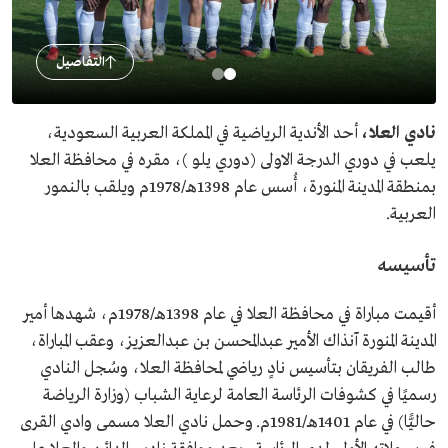
التفاصيل
نادي العلا،
أحد الأندية الرياضية في المملكة العربية السعودية،
يلعب في دوري الدرجة الاولى (دوري يلو )، مقره في محافظة العلا
بمنطقة المدينة المنورة، أُسس عام 1398هـ/1978م ويلقب بالنمور
العربية.
تأسيسه
أقيمت مباراة في محافظة العلا في عام 1398هـ/1978م، شهدها أمير
المدينة المنورة آنذاك الأمير عبدالمحسن بن عبدالعزيز، وعقب المباراة،
طالب الفريقان بتأسيس نادٍ رياضي لمحافظة العلا، وسُجل النادي
رسميًا في كشوفات الرئاسة العامة لرعاية الشباب (وزارة الرياضة
حاليًّا) في عام 1401هـ/1981م. وحمل نادي العلا مسمى وادي القرى