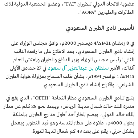
عضوية الاتحاد الدولي للطيران "FAI"، وعضو الجمعية الدولية لملاك
الطائرات والطيارين "AOPA".
تأسيس نادي الطيران السعودي
في 8 رمضان 1421هـ/4 ديسمبر 2000م، وافق مجلس الوزراء على
إنشاء نادي الطيران السعودي، بعد الاطلاع على ما رفعه النائب
الثاني لرئيـس مجلـس الوزراء وزير الدفاع والطيران والمفتش العام
آنذاك، الأمير
سلطان بن عبدالعزيز آل سـعود
في 27 جمادى الأولى
1415هـ/ 1 نوفمبر 1994م، بشأن طلب السماح بمزاولة هواية الطيران
الشراعي، واقتراح إنشاء نادي الطيران السعودي.
يتبع لنادي الطيران السعودي مطار الثمامة "OETH"، الذي يقع في
متنزه الملك خالد شمال مدينة الرياض، ويبعد نحو 28 كلم عن مطار
الملك خالد الدولي، ويضم المطار أحد أطول مدارج الطيران بالمملكة
بطول 4000م، علاوة على مطار المندسة وهو قيد التطوير ويعمل
بشكل جزئي، يقع على بعد 43 كم شمال المدينة المنورة.