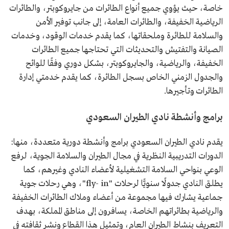
خاصة، حيث يؤوي جميع أنواع الطائرات من جايروكوبتر، والطائرات
الرياضية الخفيفة، والطائرات العامة، إلى جانب توفير الأمن
والسلامة للطائرة وملحقاتها، كما يقدم خدمات الوقود، وخدمات
الصيانة والتفتيش والتحديثات التي تحتاجها جميع الطائرات
الخفيفة، والرياضية، والجايروكوبتر، بشكل دوري وفقًا للوائح
والجدول الزمني الخاص بسجل الطائرة، كما يقدم خدمتي إدارة
الطائرات وتأجيرها.
برامج وأنشطة نادي الطيران السعودي
يقدم نادي الطيران السعودي برامج وأنشطة دورية متعددة، منها:
الدورات التدريبية النظرية في مجال الطيران والسلامة الجوية، لرفع
الوعي بنواحي السلامة التشغيلية لأعضاء النادي وغيرهم، كما
يطلق النادي جدولًا سنويًّا لرحلات "fly- in"، وهي رحلات جوية
جماعية يشارك فيها مجموعة من أعضاء وملاك الطائرات الخفيفة
والرياضية بطائراتهم الخاصة، يسافرون إلى مناطق المملكة، بهدف
التعريف بنشاط الطيران العام، وتمثيل هـذا القطاع ونشر ثقافته في