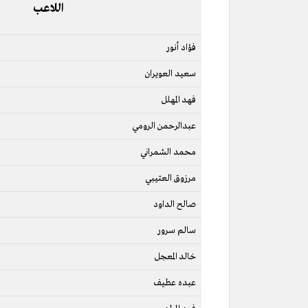
اللاعب
فؤاد أنور
سعيد العويران
فهد المهلل
عبدالرحمن الرومي
محمد الشمراني
مرزوق العتيبي
صالح الداود
سالم سرور
خالد المعجل
عبده عطيف