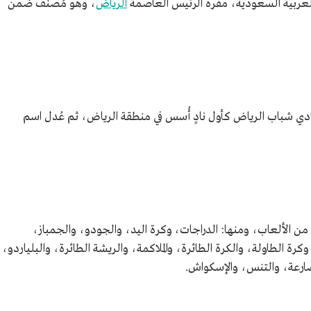
لعربية السعودية، مقره الرئيس العاصمة
الرياض
، وهو مُصنف ضمن
باب عام 1367هـ/1947م باسم نادي شباب الرياض كأول نادٍ أُسس في منطقة الرياض، ثم عُدل اسم
من الألعاب، ومنها: الدراجات، وكرة اليد، والجودو، والجمباز،
ة الطاولة، والكرة الطائرة، والملاكمة، والريشة الطائرة، والبلياردو،
مصارعة، والتنس، والإسكواش.