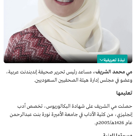
نبذة تعريفية
مي الشريف
مي محمد الشريف،
مساعد رئيس تحرير صحيفة إندبندنت عربية،
وعضو في مجلس إدارة هيئة الصحفيين السعوديين.
الاسم
مي الشريف.
المنصب الحالي
مساعد رئيس تحرير صحيفة إندبندنت عربية.
تعليمها
المؤهلات العلمية
بكالوريوس أدب إنجليزي من جامعة الأميرة نورة بنت
عبدالرحمن.
حصلت مي الشريف على شهادة البكالوريوس، تخصص أدب
إنجليزي، من كلية الآداب في جامعة الأميرة نورة بنت عبدالرحمن
العضويات
عضو في مجلس إدارة هيئة الصحفيين السعوديين.
عام 1426هـ/2005م.
مسيرتها المهنية