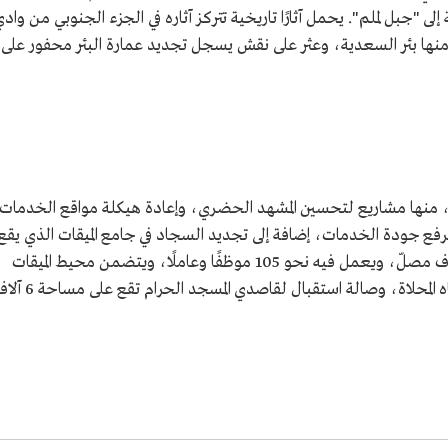
"جبل لملم". يحمل آثارًا تاريخية تتركز آثاره في الجزء الجنوبي من واد
 منها بئر السعدية، وعثر على نقش يسجل تجديد عمارة البئر محفور على
ة، منها مشاريع لتحسين المشهد الحضري، وإعادة هيكلة مواقع الخدمات
لرفع جودة الخدمات، إضافة إلى تجديد السجاد في جامع الميقات الذي يقع
على مساحة 10 آلاف م2، ويتسّع لأكثر من 4 آلاف مصلّ، ويعمل فيه نحو 105 موظفًا وعاملًا، ويتضمن محيط الميقات
محطةً لتحلية المياه تضخ نحو 1500 طن من المياه المحلاة، وصالة استقبال لقاصدي المسجد الحرام