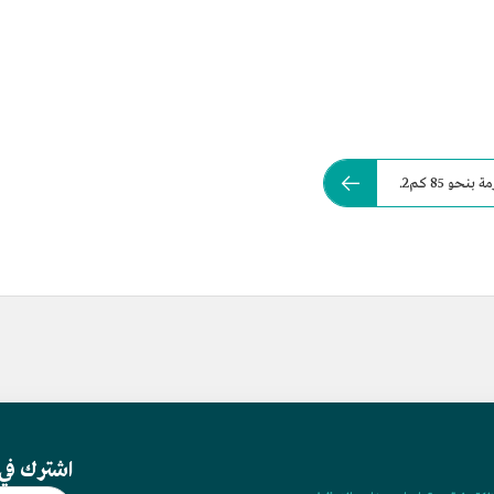
و 85 كم2.
اشترك في 