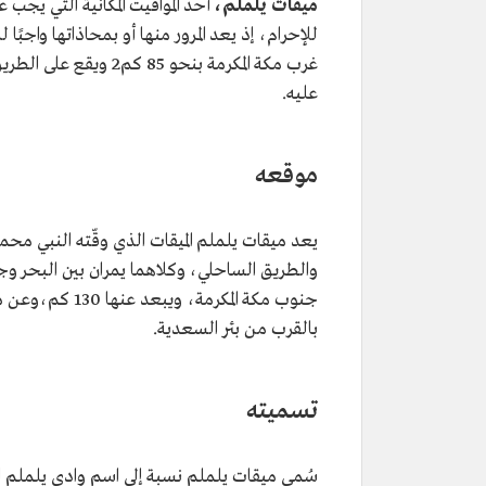
ميقات يلملم،
أحد المواقيت المكانية التي يجب 
للإحرام، إذ يعد المرور منها أو بمحاذاتها واج
غرب مكة المكرمة بنحو
عليه.
موقعه
يعد ميقات يلملم الميقات الذي وقّته النبي محم
والطريق الساحلي، وكلاهما يمران بين البحر وج
بالقرب من بئر السعدية.
تسميته
سُمي ميقات يلملم نسبة إلى اسم وادي يلملم ا