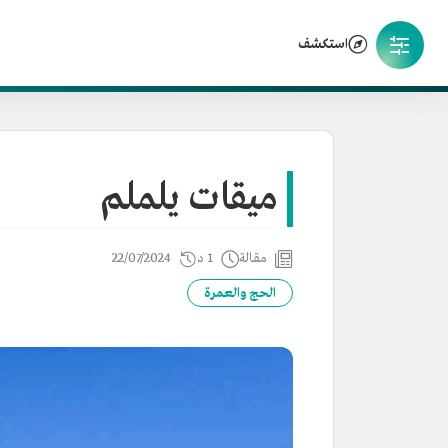
استكشف
ميقات يلملم
مقالة
1 د
22/07/2024
الحج والعمرة