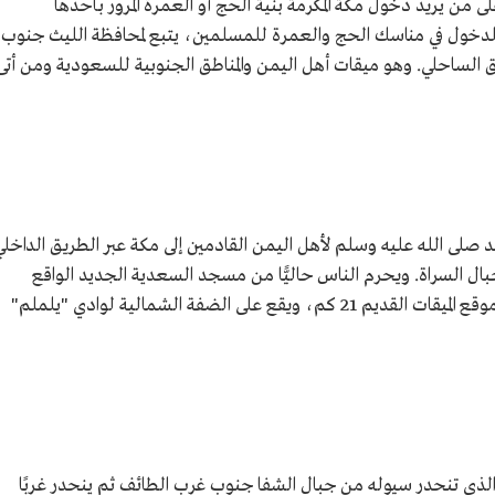
على من يريد دخول مكة المكرمة بنية الحج أو العمرة المرور بأحدها
بًا للدخول في مناسك الحج والعمرة للمسلمين، يتبع لمحافظة الليث جنوب
 85 كم2 ويقع على الطريق الساحلي. وهو ميقات أهل اليمن والمناطق الجنوبية للسعودية ومن أتى
د صلى الله عليه وسلم لأهل اليمن القادمين إلى مكة عبر الطريق الداخلي
بال السراة. ويحرم الناس حاليًّا من مسجد السعدية الجديد الواقع
جنوب مكة المكرمة، ويبعد عنها 130 كم،وعن موقع الميقات القديم 21 كم، ويقع على الضفة الشمالية لوادي "يلملم"
لذي تنحدر سيوله من جبال الشفا جنوب غرب الطائف ثم ينحدر غربًا