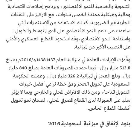
التنموية والخدمية للنمو الاقتصادي، وبرنامج إصلاحات اقتصادية
ومالية وهيكلية ممتدة لخمس سنوات، مع التركيز على النفقات
الجارية غير الضرورية، كذلك الاستفادة من الاستثمارات التي
ساعدت على دعم النمو الاقتصادي على المدى المتوسط والطويل،
واستدامة النمو الاقتصادي،وقد استحوذ القطاع العسكري والأمني
على النصيب الأكبر من الميزانية.
وقُدرَت الإيرادات العامة في ميزانية العام 1437ـ1438هـ/2016م بمبلغ
513.8 مليار ريال، فيما حددت المصروفات العامة بمبلغ 840 مليار
ريال. وبلغ العجز في الميزانية 326.2 مليار ريال، وعملت الحكومة
السعودية على تمويل العجز وفق خطة تراعي أفضل خيارات
التمويل المتاحة، ومن ذلك الاقتراض المحلي والخارجي وبما لا يؤثر
سلبا على السيولة لدى القطاع المصرفي المحلي، لضمان نمو تمويل
أنشطة القطاع الخاص.
بنود الإنفاق في ميزانية السعودية 2016