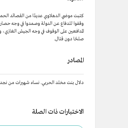
التصنيف
شاعرة سعودية في عهد الدولة ال
الأولى.
كتبت موضي الدهلاوي عديدًا من القصائد الحما
من أغراض شعرها
كتبت في الفخر والاعتزاز والحماسة
من صفاتها
الشجاعة، والذكاء.
المدافعين على الوقوف في وجه الجيش الغازي،
صلحًا دون قتال.
المصادر
دلال بنت مخلد الحربي. نساء شهيرات من نجد. 1999م
الاختبارات ذات الصلة