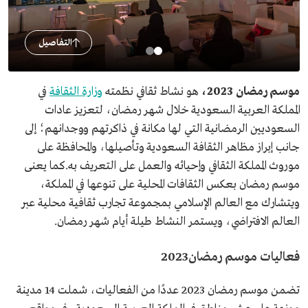
التفاصيل
موسم رمضان 2023،
هو نشاط ثقافي نظمته
وزارة الثقافة
في
المملكة العربية السعودية خلال شهر رمضان، لتعزيز عادات
السعوديين الرمضانية التي لها مكانة في ذاكرتهم ووجدانهم؛ إلى
جانب إبراز مظاهر الثقافة السعودية وتأصيلها، والمحافظة على
موروث المملكة الثقافي وإحيائه والعمل على التعريف به.كما يعنى
موسم رمضان بعكس الثقافات المحلية على تنوعها في المملكة،
ويتشارك مع العالم الإسلامي بمجموعة تجارب ثقافية محلية عبر
العالم الافتراضي، ويستمر النشاط طيلة أيام شهر رمضان.
فعاليات موسم رمضان2023
تضمن موسم رمضان 2023 عددًا من الفعاليات، شملت 14 مدينة