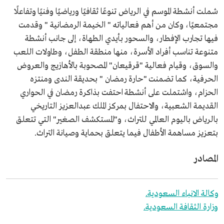
شملت أنشطة الموسم في الرياض تنوعًا ثقافيًا ورياضيًا وفنيًا وتفاعلًا
مجتمعيًا، وكان من أهم فعالياته " الخيمة الرمضانية " وقدمت
فيها تجارب الإفطار، والسحور بأيدي الطهاة، إلى جانب أنشطة
متنوعة تناسب أفراد الأسرة، منها منطقة الطفل، وطاولات اللعب
والسوق، وقيام فعالية "قرقيعان" المصحوبة بالأهازيج والعروض
الحرفية، كما تضمنت "حارة رمضان " بحديقة الندى ومنتزه
الحزام، واشتملت على أنشطة احتفت بذاكرة رمضان في الحواري
القديمة الشعبية، والاحتفال بمركز الملك عبدالعزيز التاريخي
بالرياض باليوم العالمي للتراث، و"المستكشف الصغير" التي تتعلق
بتعزيز مساهمة الأطفال فيما يتعلق بحماية وصيانة التراث.
المصادر
وكالة الانباء السعودية.
وزارة الثقافة السعودية.