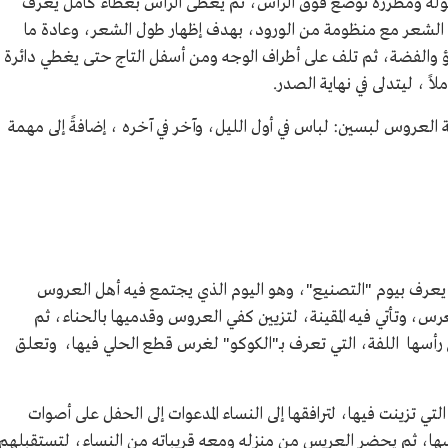
لة ومطرزة توضع فوق الرأس، ثم يُغطى الرأس بغطاء كامل يُعرف
ها الشعر مع منظومة من الورود، بهدف إظهار طول الشعر، وعادة ما
ؤ والفضة، ثم تلف على أطراف الوجه ومن أسفل التاج حتى يغطي دائرة
ً ، ليتدلى في نهاية الصدر.
 العروس لبسين: لباس في أول الليل، وآخر في آخره ، إضافةً إلى مهمة
ا يعرف بيوم "التصنيع"، وهو اليوم الذي يجتمع فيه أهل العروس
، وتأتي فيه المقينة، لتزيين كفي العروس وقدميها بالحناء، ثم
ى رأسها اللفة، التي تعرف بـ"الكوكو" لغرس قطع الحلي فيها، وتعلق
تي تزينت فيها، لترافقها إلى النساء المدعوات إلى الحفل على أصوات
ها، ثم يحضر العريس من منزله ومعه قريباته من النساء، لتستقبلهم