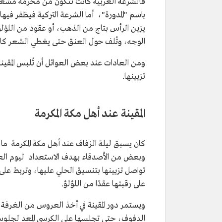
فالشرعة العربية كانت تتكون من محرمة مشغو
باسم "المدورة"، أما الشرعة التركية فيظفر في
يزين الرأس بتاج من الذهب، أو عقود من اللؤل
الوجه، وتُلف حول العنق حتى يغطي الشعر كاملا
ومن العادات عند بعض العوائل أن تُلبس المقينة
تزيينها.
المقينة عند أهل مكة المكرمة
كان يسبق ليلة الزفاف عند أهل مكة المكرمة م
وبعض من الأصدقاء بهدف الاستعداد ليوم العرس
تواصل تزيينها بتنسيق الحلي عليها، وتربط عل
على رقبتها عقدًا من اللؤلؤ.
ويستمر دور المقينة في أخذ العروس من الغرفة ال
الدفوف، حتى تجلسها على الكرسي المعد لجلوس