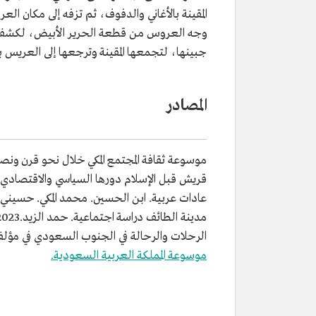
المقينة بالأغاني والدفوف، ثم تزفه إلى مكان ال
وجه العروس من قطعة الحرير الأبيض، لكشف
جبينها، لتجمعها المقينة وترجعها إلى العريس 
المصادر
موسوعة ثقافة المجتمع المكي خلال نحو قرن ونصف القرن (1300هـ - 1436هـ). إسماعيل
قريش قبل الإسلام دورها السياسي والاقتصادي والد
عادات عربية. ابن الحسين. محمد المكي. حسيني. علي ا
مدينة الطائف دراسة اجتماعية. حمد الزيد.2023م.
الرحلات والرحالة في الجنوب السعودي في مؤلفات 
موسوعة المملكة العربية السعودية.