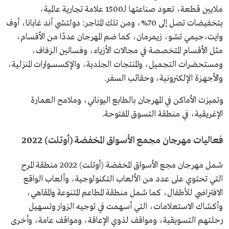
ملايين قطعة، تعود صناعتها لـ1500 علامة تجارية عالمية،
بتخفيضات تصل إلى 70%، ومن تلك المتاجر: دولتشي أند غابانا، أوف
وايت،جيمي تشو، زيمرمان، كما ضم المهرجان عددًا من الأقسام،
مثل الأقسام المتخصصة في مجالات الأزياء، وفساتين الزفاف،
ومستحضرات التجميل، والمنتجات الجلدية، والإكسسوارات المنزلية،
والأجهزة الإلكترونية، وحقائب السفر.
وتميزت الأماكن في المهرجان بالطابع اليوناني، وملامح العمارة
الإغريقية، في منطقة التسوق المفتوحة.
فعاليات مهرجان مجمع الأسواق المخفضة (أوتلت) 2022
شمل مهرجان مجع الأسواق المخفضة (أوتلت) 2022 منطقة المرح
التي تحتوي على عدد من الألعاب التكنولوجية، وألعاب الواقع
الافتراضي للأطفال، كما شمل منطقة المطاعم المتنوعة والمقاهي،
وأكشاك الاستعلامات، التي أسهمت في توجيه الزوار وتسهيل
رحلتهم التسويقية، ومواقف لذوي الإعاقة، ومواقف عامة، وأخرى