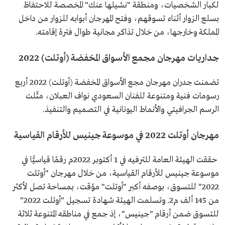
لكبار الشخصيات، ومنطقة "نشيلها عنك" المخصصة للاحتفاظ
بسلع الزوار أثناء تسوقهم، وفتح المهرجان أبوابه للزوار من داخل
المملكة وخارجها، من خلال تذاكر مجانية طوال فترة إقامته.
جداريات مهرجان مجمع الأسواق المخفضة (أوتلت) 2022
تضمنت جدران مهرجان مجع الأسواق المخفضة (أوتلت) 2022 أربع
رسومات فنية ومتنوعة للفنان السعودي نواف العبلان، مثّلت
الرسم الجرافيتي والأنماط اليونانية في التصميم والتنفيذ.
مهرجان أوتلت 2022 في موسوعة جينيس للأرقام القياسية
حققت الهيئة العامة للترفيه في 1 أكتوبر 2022م رقمًا قياسيًّا في
موسوعة جينيس للأرقام القياسية، من خلال مهرجان "أوتلت
2022" للتسوق، بوصفه أكبر "أوتلت" مؤقت، بمساحة تصل لأكثر
من 145 ألف م2. وتسلمت الهيئة شهادة تسجيل "أوتلت 2022"
للتسوق ضمن أرقام "جينيس"، إذ جمع في مناطقه المتنوعة ثلاثة