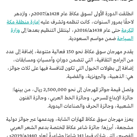
انطلقت الدورة الأولى لسوق عكاظ عام 1428هـ/2007م، وازدهر
لاحقًا بمرور السنوات، كانت تنظمه وتشرف عليه
إمارة منطقة مكة
المكرمة
حتى عام 1438هـ/2016م، لينتقل التنظيم بعدها إلى
وزارة
السياحة
ضمن مواسم السعودية.
يقدم مهرجان سوق عكاظ نحو 150 فعالية متنوعة، إضافة إلى عدد
من البرامج الثقافية، التي تتضمن دوراتٍ وأمسياتٍ ومسابقات،
إضافة إلى بطولات الخيول التي تكون المنافسة فيها على ثلاث جوائز،
هي: الذهبية، والبرونزية، والفضية.
وتصل قيمة جوائز المهرجان إلى نحو 2,500,000 ريال، من بينها:
جائزة الإبداع المسرحي، وجائزة الخط العربي، وجائزة الفنون
الشعبية، وجائزة الحرف والصناعات اليدوية.
يعزز مهرجان سوق عكاظ المهاراتِ الشابة، ويدعمها عبر جوائز دولية
مشجعة، أبرزها: جائزة شاعر عكاظ المختصة بدعم الشعر العربي
الفصيح، التي شارك فيها 141 شاعرًا وشاعرةً لعام 1440هـ/2019م،