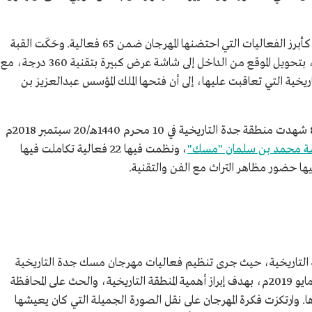
وشهدت النسخة الرابعة تشييد القبة التاريخية كأبرز الفعاليات التي احتضنها المهرجان ضمن 65 فعالية. وحَكَت القبة
تاريخ مدينة جدة قبل 2600 عام في عرض مرئي، بتحويل الموقع من الداخل إلى شاشة عرض كبيرة بتقنية 360 درجة، مع
خية التي تعاقبت عليها، إلى أن فتحها الملك المؤسس عبدالعزيز بن
وتزامنًا مع احتفالات المملكة بعيدها الوطني الـ88 شهدت منطقة جدة التاريخية في 10 محرم 1440هـ/20 سبتمبر 2018م
 محمد بن سلمان "مسك"
، ونظمت فيها 22 فعالية تكاملت فيها
فيها حضور مظاهر التراث مع الفن والتقنية.
دينة التاريخية، حيث جرى تنظيم فعاليات مهرجان مسك جدة التاريخية
خلال الفترة من 9 - 15 رمضان 1440هـ/14 - 20 مايو 2019م، بهدف إبراز أهمية المنطقة التاريخية، والحث على المحافظة
ها. وارتكزت فكرة المهرجان على نقل الصورة الجميلة التي كان يعيشها