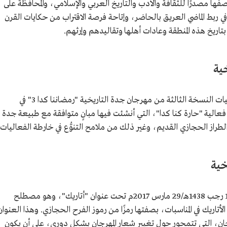
فها مصدرًا للثقافة والأدب والتاريخ العربي والإسلامي، والمحافظة على
م في ربط الماضي العريق بالحاضر، وإتاحة فرصة الاقتراب من حكايات القرن
بتاريخ هذه المنطقة وعادات أهلها وتقاليدهم وإرثهم.
خية
في 3 رمضان 1437هـ/8 يونيو 2016م نظمت فعاليات النسخة الثالثة من مهرجان جدة التاريخية "رمضاننا كدا 3" في
عالية "حارة كنا كدا"، التي أنشئت فيها مبانٍ متوافقة مع طبيعة جدة
الطراز الحجازي القديم، وغير ذلك من ملامح التنوُّع في خارطة الفعاليات.
خية
انطلقت فعاليات المهرجان في نسخته الرابعة في 1 رجب 1438هـ/29 مارس 2017م تحت عنوان "أتاريك"، وهو مصطلح
لأتاريك في المناسبات، بصفتها رمزًا من رموز الفرح الحجازي. وهذا العنوان
رجان، التي تتمحور حول تغيير شعار المهرجان بشكل دوري، على أن يكون