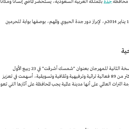
 محافظة
جدة
بالمملكة العربية السعودية، يستحضر الماضي إنسانًا ومكانًا
انطلقت أولى فعالياته في 15 ربيع الأول 1435هـ/16 يناير 2014م، لإبراز دور جدة الحيوي والمهم، بوصفها بوابة للحرمين
خية
نظمت اللجنة العليا لمهرجان جدة التاريخية النسخة الثانية للمهرجان بعنوان "شمسك أشرقت" في 23 ربيع الأول
1436هـ/14 يناير 2015م، وضمت تلك النسخة أكثر من 89 فعالية تراثية وترفيهية وثقافية وتسويقية، أسهمت في تعزيز
التراث العالمي على أنها مدينة عالمية يجب المحافظة على آثارها التي تعو