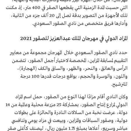
التي حسبت المدة الزمنية التي يقطعها الصقر في 400 متر، إذ مكنت
تلك الأجهزة من التصوير بدقة تصل إلى 20 ألف جزء من الثانية،
وأدارها فريق متخصص من نادي الصقور السعودي.
المزاد الدولي في مهرجان الملك عبدالعزيز للصقور 2021
حدد نادي الصقور السعودي خلال المهرجان مجموعةً من معايير
التقييم لمسابقة المزاين، المخصصة لاختيار أجمل الصقور، تتضمن
الرأس والعاتق، والنحر، والظهر، والساق والكف (الهجارة)،
واللون، والوسرة والحجم، بواقع درجات قدرها 100 درجة
للترشيح.
وكان النادي أقام مزادًا لهذا النوع من الصقور، حمل اسم المزاد
الدولي لمزارع إنتاج الصقور، بمشاركة 25 مزرعة محلية وعالمية من 14
دولة، عرضت نخبة من السلالات النادرة والحائزة على بطولات
دولية، وصقور السباقات والمزاين، وبيعت في مزاد يومي وتنافسي
مباشر وسريع، أعلاها بمبلغ 1.75 مليون ريال، ليصنف كأغلى صقر