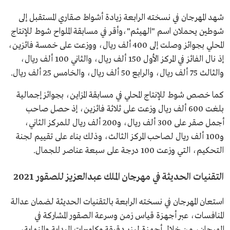
شهد المهرجان في نسخته الرابعة زيادة أشواط صقاري المستقبل إلى
شوطين يحملان اسم "الهيثم"،وأقر في مسابقة الملواح شوط للإنتاج
المحلي بجوائز وصلت إلى 400 ألف ريال، ووزعت على خمسة فائزين،
إذ نال الفائز في المركز الأول 150 ألف ريال، والثاني 100 ألف ريال،
والثالث 75 ألف ريال، والرابع 50 ألف ريال، والخامس 25 ألف ريال.
كما خصص شوط للإنتاج المحلي في مسابقة المزاين، بجوائز إجمالية
بلغت 600 ألف ريال وزعت على ثلاثة فائزين، إذ حصل صاحب
أجمل صقر على 300 ألف ريال، و200 ألف ريال للمركز الثاني،
و100 ألف ريال لصاحب المركز الثالث، وذلك بناء على تقييم لجنة
التحكيم، التي وزعت 100 درجة على سبعة عناصر للجمال.
التقنيات الحديثة في مهرجان الملك عبدالعزيز للصقور 2021
استعان المهرجان في نسخته الرابعة بالتقنيات الحديثة لضمان عدالة
المنافسات، عبر أجهزة قياس زمن وسرعة الصقور المشاركة في
المهرجان، من خلال أجهزة ليزر دقيقة وكاميرات البداية والنهاية،