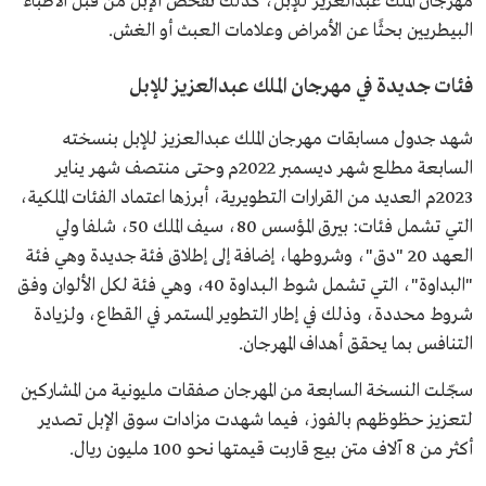
مهرجان الملك عبدالعزيز للإبل، كذلك تُفحص الإبل من قبل الأطباء
البيطريين بحثًا عن الأمراض وعلامات العبث أو الغش.
فئات جديدة في مهرجان الملك عبدالعزيز للإبل
شهد جدول مسابقات مهرجان الملك عبدالعزيز للإبل بنسخته
السابعة مطلع شهر ديسمبر 2022م وحتى منتصف شهر يناير
2023م العديد من القرارات التطويرية، أبرزها اعتماد الفئات الملكية،
التي تشمل فئات: بيرق المـؤسس 80، سيف الملك 50، شلفا ولي
العهد 20 "دق"، وشروطها، إضافة إلى إطلاق فئة جديدة وهي فئة
"البداوة"، التي تشمل شوط الـبـداوة 40، وهي فئة لكل الألوان وفق
شروط محددة، وذلك في إطار التطوير المستمر في القطاع، ولزيادة
التنافس بما يحقق أهداف المهرجان.
سجّلت النسخة السابعة من المهرجان صفقات مليونية من المشاركين
لتعزيز حظوظهم بالفوز، فيما شهدت مزادات سوق الإبل تصدير
أكثر من 8 آلاف متن بيع قاربت قيمتها نحو 100 مليون ريال.