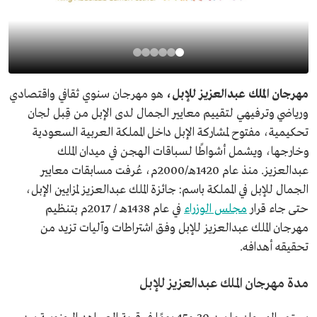
مهرجان الملك عبدالعزيز للإبل،
هو مهرجان سنوي ثقافي واقتصادي
ورياضي وترفيهي لتقييم معايير الجمال لدى الإبل من قِبل لجان
تحكيمية، مفتوح لمشاركة الإبل داخل المملكة العربية السعودية
وخارجها، ويشمل أشواطًا لسباقات الهجن في ميدان الملك
عبدالعزيز. منذ عام 1420هـ/2000م، عُرفت مسابقات معايير
الجمال للإبل في المملكة باسم: جائزة الملك عبدالعزيز لمزايين الإبل،
حتى جاء قرار
مجلس الوزراء
في عام 1438هـ / 2017م بتنظيم
مهرجان الملك عبدالعزيز للإبل
وفق اشتراطات وآليات تزيد من
تحقيقه أهدافه.
مدة مهرجان الملك عبدالعزيز للإبل