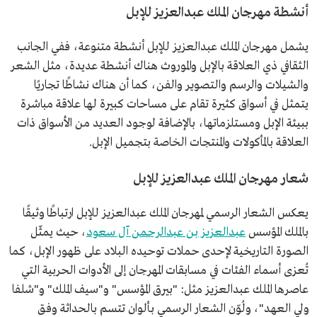
أنشطة مهرجان الملك عبدالعزيز للإبل
يشمل مهرجان الملك عبدالعزيز للإبل أنشطة متنوعة، ففي الجانب
الثقافي ذي العلاقة بالإبل والموروث هناك أنشطة عديدة، مثل الشعر
والشيلات والرسم والتصوير والفن، كما أن هناك نشاطًا تجاريًا
يتمثل في أسواق كثيرة تقام على مساحات كبيرة لها علاقة مباشرة
ببيئة الإبل ومستلزماتها، بالإضافة لوجود العديد من الأسواق ذات
العلاقة بالمأكولات والمنتجات الخاصة بتجميل الإبل.
شعار مهرجان الملك عبدالعزيز للإبل
يعكس الشعار الرسمي لمهرجان الملك عبدالعزيز للإبل ارتباطًا وثيقًا
بالملك المؤسس
عبدالعزيز بن عبدالرحمن آل سعود
، حيث يمثّل
الصورة التاريخية لإحدى حملات توحيده البلاد على ظهور الإبل، كما
تُعزى أسماء الفئات في مسابقات المهرجان إلى الأدوات الحربية التي
عاصرها الملك عبدالعزيز مثل: "بيرق المؤسس" و"سيف الملك" و"شلفا
ولي العهد"، ولُوّن الشعار الرسمي بألوان تتسم بالحداثة وفق