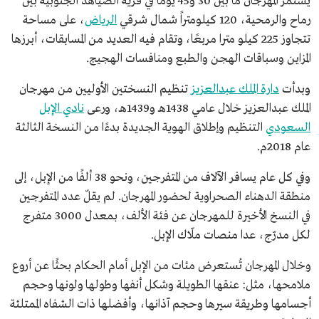
يستمر المهرجان ما بين 30 و45 يومًا في قرية الصياهد الجنوبية بين
رماح والرمحية، 120 كيلومتراً شمال شرقي
الرياض
، على مساحة
تتجاوز 225 كيلو مترا مربعًا، وتقام فيه العديد من المسابقات، أبرزها
المزاين وسباقات الهجن والطبع ومنافسات الهجيج.
وبدأت
دارة الملك عبدالعزيز
تنظيم النسختين الأوليين من مهرجان
الملك عبدالعزيز خلال عامي 1438هـ و1439هـ، ورعى
نادي الإبل
السعودي
التنظيم وإطلاق الهوية الجديدة بدءًا من النسخة الثالثة
عام 2018م.
وفي كل عام يسافر الآلاف من المتفرجين، ونحو 38 ألفًا من الإبل، إلى
منطقة الدهناء الصحراوية لحضور المهرجان. لم يقلّ عدد المتفرجين
في النسخ الأخيرة للمهرجان عن فئة الألف، بمعدل 3000 متفرج
لكل مدرّج، عدا منصات ملّاك الإبل.
وخلال المهرجان تُستعرض مئات من الإبل أمام الحكام بحثًا عن أروع
ملامحها، مثل: عنقها الطويلة وشكل أنفها وطولها ولونها وحجم
أجسامها وطريقة سيرها وحجم آذانها، وأفضلها ذات الشفاه الممتلئة