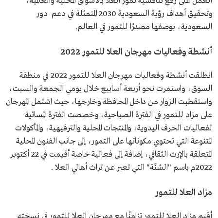
العمل على رفع تنافسية تمور العلا بالأسواق المحلية والعالمية،
وتحقيق أهداف رؤية السعودية 2030 المتمثلة في دعم دور
السعودية، بوصفها مصدرًا للتمور في العالم.
أنشطة وفعاليات مهرجان العلا للتمور 2022
انطلقت أنشطة وفعاليات مهرجان العلا للتمور 2022 في منطقة
السوق، واستمرت نحو أربعة أسابيع خلال يومي الجمعة والسبت،
واستقطبت الزوار من داخل المحافظة وخارجها، حيث اشتمل المهرجان
على مزاد للتمور في الفترة الصباحية، وخصصت الفترة المسائية
لفعاليات الحرف اليدوية، والمنتجات المحلية والترفيهية، والمأكولات
المتنوعة التي تحتوي مكوناتها على التمور، إلى جانب الفنون المحلية
المتعلقة بالإرث الثقافي، إضافة إلى فعالية خاصة أقيمت في 22 أكتوبر
2022م باسم "الشنّة" التي تعبر عن تراث أهالي العلا .
مزاد العلا للتمور
أقيم مزاد العلا للتمور تزامنًا مع مهرجان العلا للتمور في نسخته