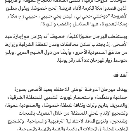
الدوخلات أهزوجة تراثية، تتمنى السلامة للحجاج عمومًا، وأقاربهم
الذين قصدوا مكة المكرمة لأداء فريضة الحج خصوصًا. ويقول مطلع
الأهزوجة "دوخلتي حجي بي، ليمن يجي حبيبي، حبيبي راح مكة،
ومكة المعمورة، فيها السلاسل والذهب والنورة".
ويستقطب المهرجان حضورًا كثيفًا، خصوصًا أنه يتزامن مع إجازة عيد
الأضحى، إذ يجتذب سكان محافظات ومدن المنطقة الشرقية وزوارها
من مناطق السعودية الأخرى، وأيضًا من دول الخليج العربي. وبلغ
متوسط زوار المهرجان 22 ألف زائر يوميًا.
أهدافه
يهدف مهرجان الدوخلة الوطني للاحتفاء بعيد الأضحى بصورة
جماعية ومنظّمة، واستحضار الموروث الشعبي للمنطقة الشرقية،
والتعريف بتاريخ وتراث وثقافة المنطقة خصوصًا، والسعودية عمومًا،
وتشجيع الإنتاج المحلي للمنطقة من خلال التعريف بالمنتجات
والمنتجين، وتنويع المنافذ الاحتفالية الترفيهية والسياحية، وتشجيع
المواهب المحلية في المجالات الرياضية والفنية والمهنية والمسرحية،