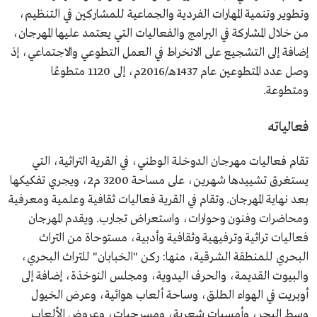
وتطوير وتنمية المهارات الفردية والجماعية للمشاركين في التنظيم،
من خلال المشاركة في البرامج والفعاليات التي يعتمد عليها المهرجان،
إضافة إلى التشجيع على الانخراط في العمل التطوعي والاجتماعي، إذ
وصل عدد المتطوعين عام 1437هـ/2016م، إلى 1120 متطوعًا
ومتطوعة.
فعالياته
تقام فعاليات مهرجان الدوخلة الوطني، في القرية التراثية، التي
يستغرق تشييدها شهرين، على مساحة 3200 م2، ويجري تفكيكها
بعد نهاية المهرجان. وتقام في القرية فعاليات ثقافية وعلمية ومعرفية
ومحاضرات وفنون وحوارات، واستعراض تجارب. ويقدم المهرجان
فعاليات تراثية وترفيهية وثقافية وأدبية، مستوحاة من التراث
البحري للمنطقة الشرقية، منها: ركن "الخبابان" للتراث البحري،
والبيوت القديمة، والحرف اليدوية، ومجلس النوخذة، إضافة إلى
أوبريت في الهواء الطلق، وساحة ألعاب هوائية، وعرض الخيول
وسط البحر، وأمسيات شعرية، ومسرحيات، وعروض الألعاب