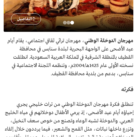
التفاصيل
مهرجان الدوخلة الوطني
، مهرجان تراثي ثقافي اجتماعي، يقام أيام
عيد الأضحى على الواجهة البحرية لبلدة سنابس في محافظة
القطيف بالمنطقة الشرقية في المملكة العربية السعودية. انطلقت
نسخته الأولى عام 1425هـ/2004م، وتنظمه اللجنة الاجتماعية في
سنابس، بدعم من بلدية محافظة القطيف.
فكرته
تنطلق فكرة مهرجان الدوخلة الوطني من تراث خليجي يجري
إحياؤه أيام عيد الأضحى، إذ يرمي الأطفال دوخلاتهم في مياه الخليج
العربي. والدوخلة تشبه الوعاء وتصنع من خوص سعف النخيل،
وتزرع داخلها نباتات، مثل القمح والشعير، فيما يرددون خلال إلقاء