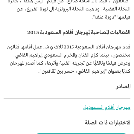
"ضائعون"، فيما نال أسامة صالح، عن فيلم "ليس هكذا"، جائزة
النخلة الفضية، وذهبت النخلة البرونزية إلى نورة الفريخ، عن
فيلمها "دورة عنف".
الفعاليات المصاحبة لمهرجان أفلام السعودية 2015
قدم مهرجان أفلام السعودية 2015 ثلاث ورش عمل أقامها فنانون
مختصون، بينما كرَّم الفنان والمخرج السعودي إبراهيم القاضي،
وعرض فيلمًا وثائقيًّا عن تجربته الفنية وأثرها، كما أصدر المهرجان
كتابًا بعنوان "إبراهيم القاضي، جسر بين ثقافتين".
المصادر
مهرجان أفلام السعودية.
الاختبارات ذات الصلة