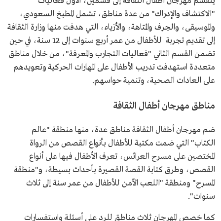
ينقسم مهرجان أطفال الثقافة إلى قسمين، الأول فعاليات
"الاكتشاف والإدراك" من عدة مناطق، تشمل المطبخ السعودي،
والموسيقى، والحِرف والمتاهة، والأزياء، التي هدفت منها وزارة الثقافة
إلى تقديم تجربة للأطفال من عمر أربع سنوات إلى 12 سنة، في حين
تضمن القسم الثاني "فعاليات التجارب والمعرفة"، من خلال مناطق
متعددة استهدفت تدريب الأطفال على المهارات الحركية وتعويدهم
على العادات الصحية، وتنمية حواسهم.
مناطق مهرجان أطفال الثقافة
ضم مهرجان أطفال الثقافة مناطق عدة، منها منطقة "عالم
الكتاب" التي ضمت مكتبة للأطفال بأنواع القصص من الرواة
المختصين على مسرح العرائس، تعرف الأطفال فيها على أنواع
القصص، وطرق كتابة القصة القصيرة بأحداث بسيطة، و"منطقة
المسرح" ومنطقة "اللعب الآمن للأطفال من عمر سنة إلى ثلاث
سنوات".
كما خصص المهرجان ثلاث مناطق للرد على أسئلة واستفسارات