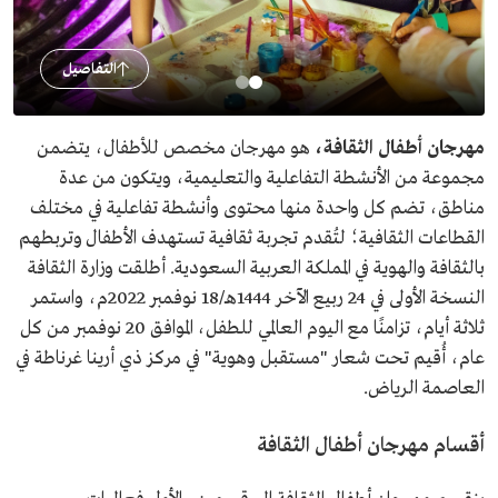
التفاصيل
مهرجان أطفال الثقافة،
هو مهرجان مخصص للأطفال، يتضمن
مجموعة من الأنشطة التفاعلية والتعليمية، ويتكون من عدة
مناطق، تضم كل واحدة منها محتوى وأنشطة تفاعلية في مختلف
القطاعات الثقافية؛ لتُقدم تجربة ثقافية تستهدف الأطفال وتربطهم
بالثقافة والهوية في المملكة العربية السعودية. أطلقت وزارة الثقافة
النسخة الأولى في 24 ربيع الآخر 1444هـ/18 نوفمبر 2022م، واستمر
ثلاثة أيام، تزامنًا مع اليوم العالمي للطفل، الموافق 20 نوفمبر من كل
عام، أُقيم تحت شعار "مستقبل وهوية" في مركز ذي أرينا غرناطة في
العاصمة الرياض.
أقسام مهرجان أطفال الثقافة