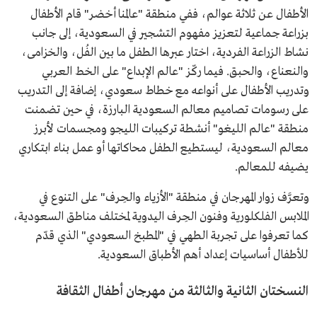
الأطفال عن ثلاثة عوالم، ففي منطقة "عالمنا أخضر" قام الأطفال
بزراعة جماعية لتعزيز مفهوم التشجير في السعودية، إلى جانب
نشاط الزراعة الفردية، اختار عبرها الطفل ما بين الفُل، والخزامى،
والنعناع، والحبق. فيما ركّز "عالم الإبداع" على الخط العربي
وتدريب الأطفال على أنواعه مع خطاط سعودي، إضافة إلى التدريب
على رسومات تصاميم معالم السعودية البارزة، في حين تضمنت
منطقة "عالم الليغو" أنشطة تركيبات الليجو ومجسمات لأبرز
معالم السعودية، ليستطيع الطفل محاكاتها أو عمل بناء ابتكاري
يضيفه للمعالم.
وتعرَّف زوار المهرجان في منطقة "الأزياء والحِرف" على التنوع في
الملابس الفلكلورية وفنون الحِرف اليدوية لمختلف مناطق السعودية،
كما تعرفوا على تجربة الطهي في "المطبخ السعودي" الذي قدّم
للأطفال أساسيات إعداد أهم الأطباق السعودية.
النسختان الثانية والثالثة من مهرجان أطفال الثقافة