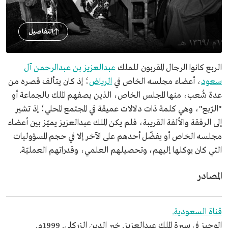
التفاصيل
الربع كانوا الرجال المقربون للملك
عبدالعزيز بن عبدالرحمن آل
سعود
، أعضاء مجلسه الخاص في
الرياض
؛ إذ كان يتألف قصره من
عدة شُعب، منها المجلس الخاص، الذين يصفهم الملك بالجماعة أو
"الرّبع"، وهي كلمة ذات دلالات عميقة في المجتمع المحلي؛ إذ تشير
إلى الرفقة والألفة القريبة، فلم يكن الملك عبدالعزيز يميّز بين أعضاء
مجلسه الخاص أو يفضّل أحدهم على الآخر إلا في حجم المسؤوليات
التي كان يوكلها إليهم، وتحصيلهم العلمي، وقدراتهم العمليّة.
المصادر
قناة السعودية.
الوجيز في سيرة الملك عبدالعزيز. خير الدين الزركلي. 1999م.