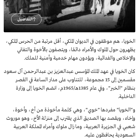
التفاصيل
الخويا، هم موظفون في الديوان الملكي، أقل مرتبة من الحرس الملكي،
يظهرون حول الملوك والأمراء دائمًا، ويتصفون بالأخوة والتفاني
والإخلاص والفدائية، ويؤدون مهام خدمية وأمنية للملك.
كان الخويا في عهد الملك المؤسس عبدالعزيز بن عبدالرحمن آل سعود
مقسمين إلى 15 مجموعة، للتناوب على مدار الساعة في القصر
بنظام "الخبر"، وفي عام 1385هـ/1965م، انضم الخويا إلى وزارة
الداخلية.
و"الخويا" مفردها "خوي"، وهي كلمة مأخوذة من أخ، وأخوة،
وإخاء، ويقصد بها الصديق الذي يقترب إلى منزلة الأخ، وهو موروث
شعبي في الجزيرة العربية، وما زال ملوك وأمراء المملكة العربية
السعودية يحافظون عليه.