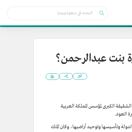
رة بنت عبدالرحمن؟
نورة بنت عبدالرحمن بن فيصل بن تركي بن عبدالله آل سعود، ولدت في مدينة الرياض عام 1292هـ/1875م، الشقيقة الكبرى لمؤسس المملكة العربية
لدولة وتأسيسها وتوحيد أراضيها، وكان الملك