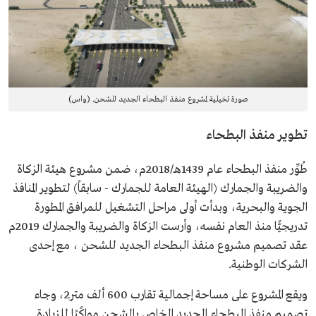
صورة تخيلية لمشروع منفذ البطحاء الجديد للشحن. (واس)
تطوير منفذ البطحاء
طُوِّر منفذ البطحاء عام 1439هـ/2018م، ضمن مشروع هيئة الزكاة
والضريبة والجمارك (الهيئة العامة للجمارك - سابقاً) لتطوير المنافذ
الجوية والبحرية، وبدأت أولى مراحل التشغيل للمرافق المطورة
تدريجيًّا منذ العام نفسه، وأرست الزكاة والضريبة والجمارك 2019م
عقد تصميم مشروع منفذ البطحاء الجديد للشحن ، مع إحدى
الشركات الوطنية.
ويقع المشروع على مساحة إجمالية تقارب 600 ألف متر2، وجاء
تصميم منفذ البطحاء الجديد الخاص بالشحن مواكًبًا للزيادة