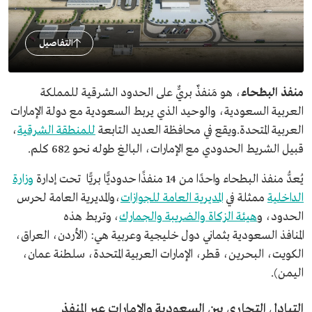
التفاصيل
منفذ البطحاء
، هو مَنفذٌ بريٌّ على الحدود الشرقية للمملكة
العربية السعودية، والوحيد الذي يربط السعودية مع دولة الإمارات
العربية المتحدة.ويقع في محافظة العديد التابعة
للمنطقة الشرقية
،
قبيل الشريط الحدودي مع الإمارات، البالغ طوله نحو 682 كلم.
يُعدُّ منفذ البطحاء واحدًا من 14 منفذًا حدوديًّا بريًّا تحت إدارة
وزارة
الداخلية
ممثلة في
المديرية العامة للجوازات
،والمديرية العامة لحرس
الحدود، و
هيئة الزكاة والضريبة والجمارك
، وتربط هذه
المنافذ السعودية بثماني دول خليجية وعربية هي: (الأردن، العراق،
الكويت، البحرين، قطر، الإمارات العربية المتحدة، سلطنة عمان،
اليمن).
التبادل التجاري بين السعودية والإمارات عبر المنفذ