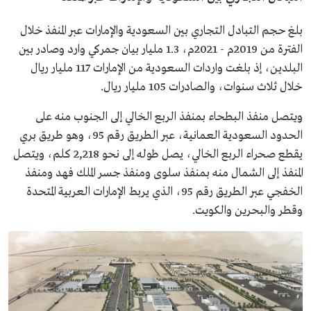
بلغ حجم التبادل التجاري بين السعودية والإمارات عبر المنفذ خلال
الفترة من 2019م - 2021م، 1.3 مليار بيان جمركي وارد وصادر بين
البلدين، إذ بلغت واردات السعودية من الإمارات 117 مليار ريال
خلال ثلاث سنوات، والصادرات 105 مليار ريال.
ويتصل منفذ البطحاء بمنفذ الربع الخالي إلى الجنوب منه على
الحدود السعودية العمانية، عبر الطريق رقم 95، وهو طريق بري
يقطع صحراء الربع الخالي، يصل طوله إلى نحو 2,218 كلم، ويتصل
المنفذ إلى الشمال منه بمنفذ سلوى ومنفذ جسر الملك فهد ومنفذ
الخفجي عبر الطريق رقم 95، الذي يربط الإمارات العربية المتحدة
وقطر والبحرين والكويت.