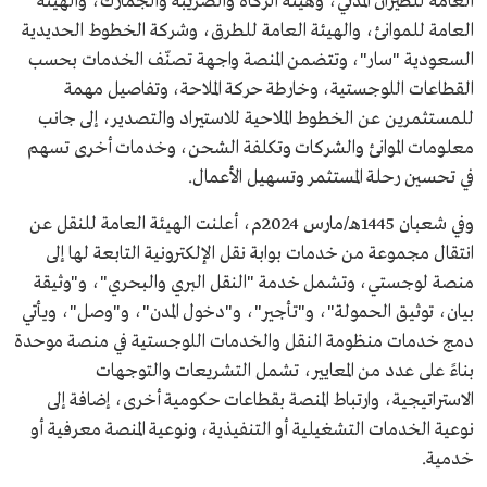
العامة للطيران المدني، وهيئة الزكاة والضريبة والجمارك، والهيئة
العامة للموانئ، والهيئة العامة للطرق، وشركة الخطوط الحديدية
السعودية "سار"، وتتضمن المنصة واجهة تصنّف الخدمات بحسب
القطاعات اللوجستية، وخارطة حركة الملاحة، وتفاصيل مهمة
للمستثمرين عن الخطوط الملاحية للاستيراد والتصدير، إلى جانب
معلومات الموانئ والشركات وتكلفة الشحن، وخدمات أخرى تسهم
في تحسين رحلة المستثمر وتسهيل الأعمال.
وفي شعبان 1445هـ/مارس 2024م، أعلنت الهيئة العامة للنقل عن
انتقال مجموعة من خدمات بوابة نقل الإلكترونية التابعة لها إلى
منصة لوجستي، وتشمل خدمة "النقل البري والبحري"، و"وثيقة
بيان، توثيق الحمولة"، و"تأجير"، و"دخول المدن"، و"وصل"، ويأتي
دمج خدمات منظومة النقل والخدمات اللوجستية في منصة موحدة
بناءً على عدد من المعايير، تشمل التشريعات والتوجهات
الاستراتيجية، وارتباط المنصة بقطاعات حكومية أخرى، إضافة إلى
نوعية الخدمات التشغيلية أو التنفيذية، ونوعية المنصة معرفية أو
خدمية.