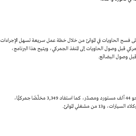
سح الحاويات خلال 24 ساعة، على فسح الحاويات في الموانئ من خلال خطة عمل سريعة تسهل الإجراءات
جمركي قبل وصول الحاويات إلى المنفذ الجمركي، ويتيح هذا البرنامج،
قبل وصول البضائع.
بلغ عدد المستفيدين من خدمات منصة فسح نحو 44 ألف مستورد ومصدّر، كما استفاد 3,349 مخلّصًا جمركيًّا،