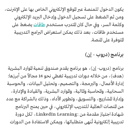
يكون الدخول للمنصة عبر الموقع الإلكتروني الخاص بها على الإنترنت،
ومن ثم الضغط على تسجيل الدخول وإدخال البريد الإلكتروني
وكلمة السر، وفي حال كان المتدرب مستخدم
طاقات
يضغط على
مستخدم طاقات، بعد ذلك يمكن استعراض البرامج التدريبية
المتوفرة على المنصة.
برنامج (دروب – إن)
برنامج (دروب- إن)، هو برنامج يقدم صندوق تنمية الموارد البشرية
(هدف)، من خلاله دورات تدريبية تغطي نحو 14 مجالاً من أبرزها:
إدارة الأعمال، والبرمجة، والتصميم، وتحليل البيانات، والحوسبة
السحابية، والمحاسبة والمالية، والموارد البشرية، والقيادة والإدارة،
وإدارة المشاريع، والتسويق، وتطوير الأداء، وذلك بالشراكة مع عدد
من المنصات العالمية للتدريب الإلكتروني، في حين يمنح البرنامج
شهادة اجتياز مقدمة من :LinkedIn Learning، لكل دورة
تدريبية إلكترونية تُنهى متطلباتها، ويمكن الاستفادة من الدورات