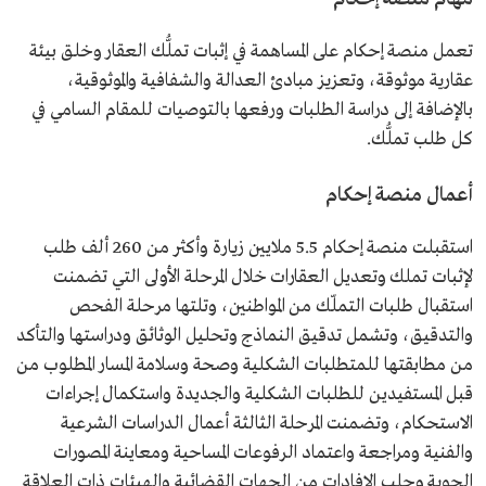
تعمل منصة إحكام على المساهمة في إثبات تملُّك العقار وخلق بيئة
عقارية موثوقة، وتعزيز مبادئ العدالة والشفافية والموثوقية،
بالإضافة إلى دراسة الطلبات ورفعها بالتوصيات للمقام السامي في
كل طلب تملُّك.
أعمال منصة إحكام
استقبلت منصة إحكام 5.5 ملايين زيارة وأكثر من 260 ألف طلب
لإثبات تملك وتعديل العقارات خلال المرحلة الأولى التي تضمنت
استقبال طلبات التملّك من المواطنين، وتلتها مرحلة الفحص
والتدقيق، وتشمل تدقيق النماذج وتحليل الوثائق ودراستها والتأكد
من مطابقتها للمتطلبات الشكلية وصحة وسلامة المسار المطلوب من
قبل المستفيدين للطلبات الشكلية والجديدة واستكمال إجراءات
الاستحكام، وتضمنت المرحلة الثالثة أعمال الدراسات الشرعية
والفنية ومراجعة واعتماد الرفوعات المساحية ومعاينة المصورات
الجوية وجلب الإفادات من الجهات القضائية والهيئات ذات العلاقة