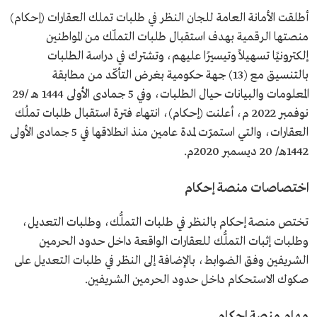
أطلقت الأمانة العامة للجان النظر في طلبات تملك العقارات (إحكام)
منصتها الرقمية بهدف استقبال طلبات التملّك من المواطنين
إلكترونيًا تسهيلاً وتيسيرًا عليهم، وتشترك في دراسة الطلبات
بالتنسيق مع (13) جهة حكومية بغرض التأكّد من مطابقة
المعلومات والبيانات حيال الطلبات، وفي 5 جمادى الأولى 1444 هـ /29
نوفمبر 2022 م، أعلنت (إحكام)، انتهاء فترة استقبال طلبات تملُك
العقارات، والتي استمرّت لمدة عامين منذ انطلاقها في 5 جمادى الأولى
1442هـ/ 20 ديسمبر 2020م.
اختصاصات منصة إحكام
تختص منصة إحكام بالنظر في طلبات التملُّك، وطلبات التعديل،
وطلبات إثبات التملُّك للعقارات الواقعة داخل حدود الحرمين
الشريفين وفق الضوابط، بالإضافة إلى النظر في طلبات التعديل على
صكوك الاستحكام داخل حدود الحرمين الشريفين.
مهام منصة إحكام