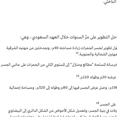
الداخلي.
 التطوير على مرِّ السنوات خلال العهد السعودي، وهي:
أنشئ جسر للجمرات عام 1395هـ/1975م، وكان أول تطوير لجسر الجمرات زيادة مساحته 40م، وبمدخلين من جهتيه الشرقية
14
هتين الشمالية والجنوبية.
منحدرات من الخرسانة المسلحة "مطالع ومنازل" إلى المستوى الثاني من الجمرات على جانبي الجسر
16
تمت توسعة أخرى لجسر الجمرات في 1407هـ/1987م، وصل عرض الجسر فيها إلى 80م وطوله إلى 520م، ومساحة إجمالية
18
الجمرات تعديلات في بنية الجسر، وتعديل شكل الأحواض من الشكل الدائري إلى البيضاوي