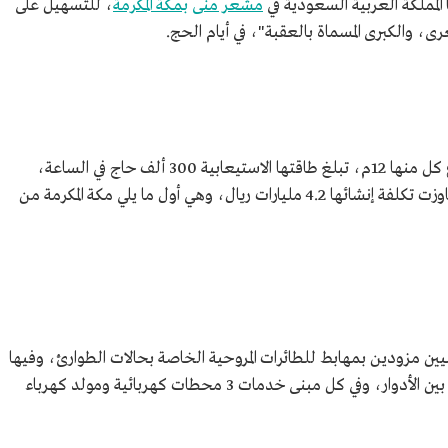
 المملكة العربية السعودية في
مشعر منى
بمكة المكرمة
، للتسهيل على
 والكبرى المسماة بالعقبة"، في أيام الحج.
تتكون منشأة الجمرات من خمسة طوابق ارتفاع كل منها 12م، تبلغ طاقتها الاستيعابية 300 ألف حاج في الساعة،
وصممت لتكون قادرة على تحمل 12 طابقًا، تجاوزت تكلفة إنشائها 4.2 مليارات ريال، وهي أول ما يلي مكة المكرمة من
 مزودين بمهابط للطائرات المروحية الخاصة بحالات الطوارئ، وفيها
مصاعد مخصصة لخدمة نقل سيارات الإسعاف بين الأدوار، وفي كل مبنى خدمات 3 محطات كهربائية ومولد كهرباء