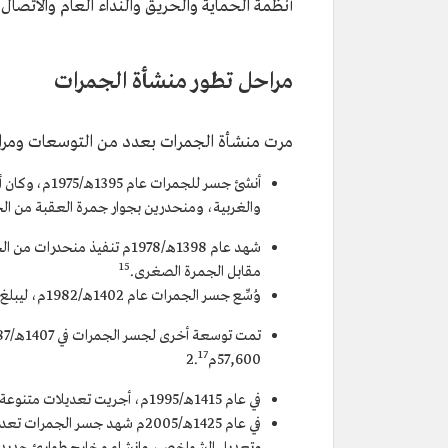
أنظمة الحماية والحريق والنداء العام والاتصال 
مراحل تطور منشأة الجمرات
مرت منشأة الجمرات بعدد من التوسعات ومراحل
والغربية، ومنحدرين بجوار جمرة العقبة من الج
شهد عام 1398هـ/1978م تنفيذ 
15
مقابل الجمرة الصغرى.
وُسِّع جسر الجمرات عام 1402هـ/1982م، ليبلغ عرضه 20م وطوله 120م.
17
57,600م2.
في عام 1415هـ/1995م، أجريت تعديلات متنوعة على الجسر.
في عام 1425هـ/2005م شهد جسر 