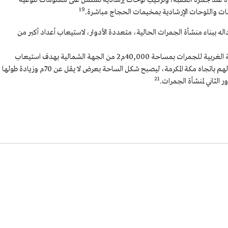
عند جمرة العقبة، وتركيب لوحات إرشادية تشتمل على معلومات لتوعية
19
ات واللوحات الإرشادية بمخيمات الحجاج مباشرة.
ة الجسر واستبداله ببناء منشأة الجمرات الحالية، متعددة الأدوار، لاستيعاب أعداد أكبر من
في عام 1436هـ/2015م، تم تنفيذ توسعة الساحة الغربية للجمرات بمساحة 40,000م2 من الجهة الشمالية بهدف استيعاب
تجمعات الحجاج لتكون الساحة مخرجًا مناسبًا لهم باتجاه مكة المكرمة، ليصبح شكل الساحة بعرض لا يقل عن 70م وزيادة طولها
21