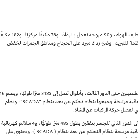
يوجد في جسر الجمرات 456 مكيفًا صحراويًا لتلطيف الهواء، و90 مروحة تعمل بالرذاذ، و78 مكيفًا مركزيًا، و182 م
1 مضخات مياه. وأنظمة للتبريد، وضخ رذاذ مبرد على الحجاج ومناطق الجمرات لخفض
يرتبط جسر الجمرات بأربعة أنفاق من منطقة الشعيبين حتى الدور الثالث، بأطوال تصل إلى 3485 مترًا طول
ممشى كهربائيًّا لنقل الحجاج، و4 محطات كهربائية مرتبطة جميعها بنظام تحكم عن بعد بنظام "SCADA"، ونظام
ي لفصل حركة المركبات عن المشاة.
وترتبط منشأة الجمرات بأنفاق العزيزية المؤدية إلى الدور الثاني للجسر بنفقين بطول 485 مترًا طوليًّا، و4 سلالم كهربائية
وطرق بطول 4624 مترًا طوليًّا، و3 محطات كهربائية مرتبطة بنظام التحكم عن بعد بنظام ( SCADA )، وتحتوي على