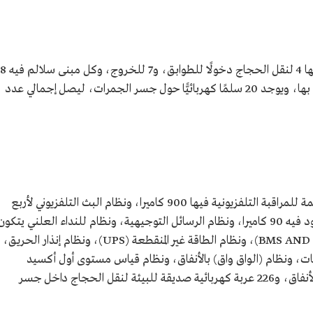
تحتوي منشأة الجمرات على 11 مبنى سلالم منها 4 لنقل الحجاج
سلمًا كهربائيًّا مرتبطًا بنظام إدارة مبانٍ للتحكم بها، ويوجد 20 سلمًا كهربائيًّا حول جسر الجمرات، ليصل إجمالي عدد
تعتمد منشأة الجمرات على 13 نظامًا منها: أنظمة للمراقبة التلفزيونية فيها 900 كاميرا، ونظام البث التلفزيوني لأربع
قنوات تلفزيونية، ونظام العد الإلكتروني للحشود فيه 90 كاميرا، ونظام الرسائل التوجيهية، ونظام للنداء العلني يتكون
من 3000 سماعة، ونظام إدارة المباني (BMS AND SCADA)، ونظام الطاقة غير المنقطعة (UPS)، ونظام إنذار الحريق،
ات، ونظام (الواق واق) بالأنفاق، ونظام قياس مستوى أول أكسيد
الكربون، ونظام قياس مستوى وضوح الرؤية بالأنفاق، و226 عربة كهربائية صديقة للبيئة لنقل الحجاج داخل جسر