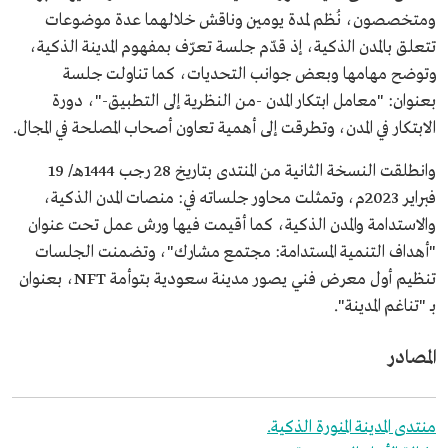
ومتخصصون، نُظم لمدة يومين وناقش خلالهما عدة موضوعات
تتعلق بالمدن الذكية، إذ قدّم جلسة تعرّف بمفهوم المدينة الذكية،
وتوضح مهامها وبعض جوانب التحديات، كما تناولت جلسة
بعنوان: "معامل ابتكار المدن -من النظرية إلى التطبيق-"، دورة
الابتكار في المدن، وتطرقت إلى أهمية تعاون أصحاب المصلحة في المجال.
وانطلقت النسخة الثانية من المنتدى بتاريخ 28 رجب 1444هـ/ 19
فبراير 2023م، وتمثلت محاور جلساته في: منصات المدن الذكية،
والاستدامة والمدن الذكية، كما أقيمت فيها ورش عمل تحت عنوان
"أهداف التنمية المستدامة: مجتمع مشارك"، وتضمنت الجلسات
تنظيم أول معرض فني يصور مدينة سعودية بتوأمة NFT، بعنوان
بـ "تناغم المدينة".
المصادر
منتدى المدينة المنورة الذكية.