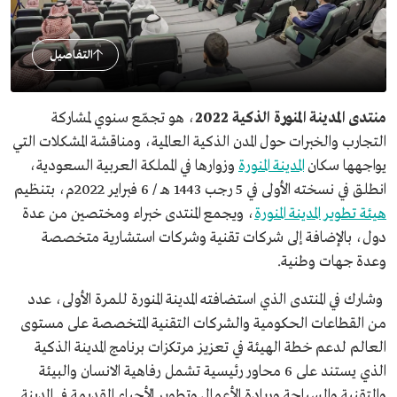
التفاصيل
منتدى المدينة المنورة الذكية 2022
، هو تجمّع سنوي لمشاركة
التجارب والخبرات حول المدن الذكية العالمية، ومناقشة المشكلات التي
يواجهها سكان
المدينة المنورة
وزوارها في المملكة العربية السعودية،
انطلق في نسخته الأولى في 5 رجب 1443 هـ / 6 فبراير 2022م، بتنظيم
هيئة تطوير المدينة المنورة
، ويجمع المنتدى خبراء ومختصين من عدة
دول، بالإضافة إلى شركات تقنية وشركات استشارية متخصصة
وعدة جهات وطنية.
وشارك في المنتدى الذي استضافته المدينة المنورة للمرة الأولى، عدد
من القطاعات الحكومية والشركات التقنية المتخصصة على مستوى
العالم لدعم خطة الهيئة في تعزيز مرتكزات برنامج المدينة الذكية
الذي يستند على 6 محاور رئيسية تشمل رفاهية الانسان والبيئة
والتقنية والسياحة وريادة الأعمال وتطوير الأحياء القديمة في المدينة