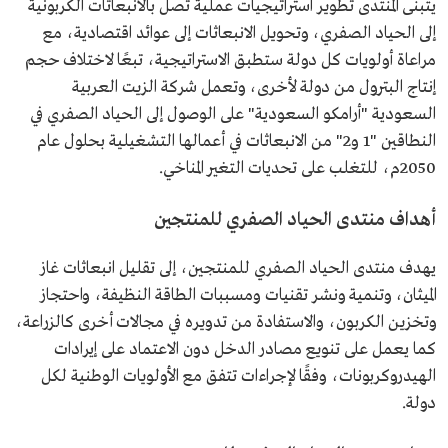
يتبنى المنتدى تطوير استراتيجيات عملية تصل بالانبعاثات الكربونية
إلى الحياد الصفري، وتحويل الانبعاثات إلى عوائد اقتصادية، مع
مراعاة أولويات كل دولة ستطبق الاستراتيجية، تبعًا لاختلاف حجم
إنتاج البترول من دولة لأخرى، وتعمل شركة الزيت العربية
السعودية "أرامكو السعودية" على الوصول إلى الحياد الصفري في
النطاقين "1 و2" من الانبعاثات في أعمالها التشغيلية بحلول عام
2050م، للتغلب على تحديات التغير المناخي.
أهداف منتدى الحياد الصفري للمنتجين
يهدف منتدى الحياد الصفري للمنتجين، إلى تقليل انبعاثات غاز
الميثان، وتنمية ونشر تقنيات ومسببات الطاقة النظيفة، واحتجاز
وتخزين الكربون، والاستفادة من تدويره في مجالات أخرى كالزراعة،
كما يعمل على تنويع مصادر الدخل دون الاعتماد على إيرادات
الهيدروكربونات، وفقًا لإجراءات تتفق مع الأولويات الوطنية لكل
دولة.