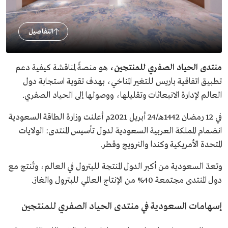
التفاصيل
منتدى الحياد الصفري للمنتجين،
هو منصةً لمناقشة كيفية دعم
تطبيق اتفاقية باريس للتغير المناخي، بهدف تقوية استجابة دول
العالم لإدارة الانبعاثات وتقليلها، ووصولها إلى الحياد الصفري.
في 12 رمضان 1442هـ/24 أبريل 2021م أعلنت وزارة الطاقة السعودية
انضمام المملكة العربية السعودية لدول تأسيس المنتدى: الولايات
المتحدة الأمريكية وكندا والنرويج وقطر.
وتعدّ السعودية من أكبر الدول المنتجة للبترول في العالم، وتُنتج مع
دول المنتدى مجتمعة 40% من الإنتاج العالمي للبترول والغاز.
إسهامات السعودية في منتدى الحياد الصفري للمنتجين